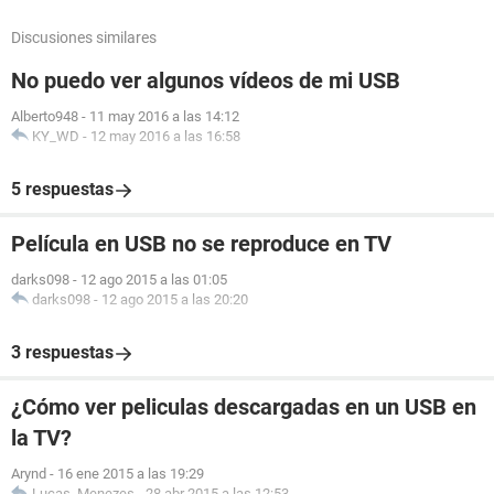
Discusiones similares
No puedo ver algunos vídeos de mi USB
Alberto948
-
11 may 2016 a las 14:12
KY_WD
-
12 may 2016 a las 16:58
5 respuestas
Película en USB no se reproduce en TV
darks098
-
12 ago 2015 a las 01:05
darks098
-
12 ago 2015 a las 20:20
3 respuestas
¿Cómo ver peliculas descargadas en un USB en
la TV?
Arynd
-
16 ene 2015 a las 19:29
Lucas_Menezes
-
28 abr 2015 a las 12:53