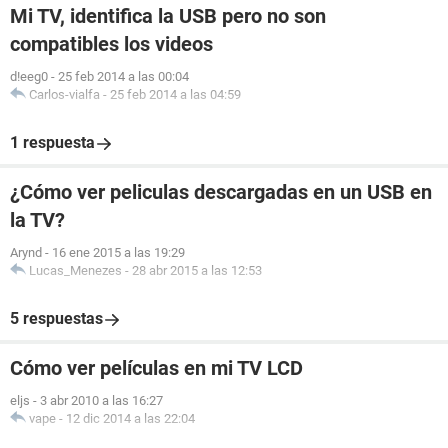
Mi TV, identifica la USB pero no son
compatibles los videos
d!eeg0
-
25 feb 2014 a las 00:04
Carlos-vialfa
-
25 feb 2014 a las 04:59
1 respuesta
¿Cómo ver peliculas descargadas en un USB en
la TV?
Arynd
-
16 ene 2015 a las 19:29
Lucas_Menezes
-
28 abr 2015 a las 12:53
5 respuestas
Cómo ver películas en mi TV LCD
eljs
-
3 abr 2010 a las 16:27
vape
-
12 dic 2014 a las 22:04