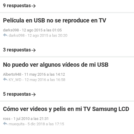
9 respuestas
Película en USB no se reproduce en TV
darks098
-
12 ago 2015 a las 01:05
darks098
-
12 ago 2015 a las 20:20
3 respuestas
No puedo ver algunos vídeos de mi USB
Alberto948
-
11 may 2016 a las 14:12
KY_WD
-
12 may 2016 a las 16:58
5 respuestas
Cómo ver videos y pelis en mi TV Samsung LCD
ross
-
1 jul 2010 a las 21:31
muequita
-
5 dic 2018 a las 17:15