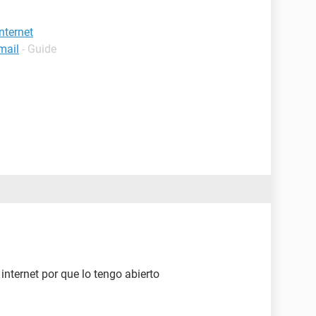
nternet
mail
- Guide
nternet por que lo tengo abierto