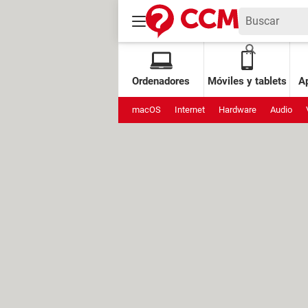
Ordenadores
Móviles y tablets
Ap
macOS
Internet
Hardware
Audio