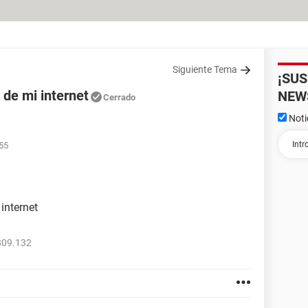
Siguiente Tema
¡SU
 de mi internet
NEW
Cerrado
Noti
:55
internet
809.132