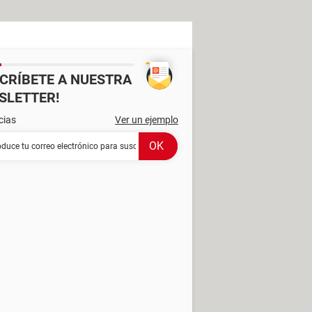
SCRÍBETE A NUESTRA
SLETTER!
cias
Ver un ejemplo