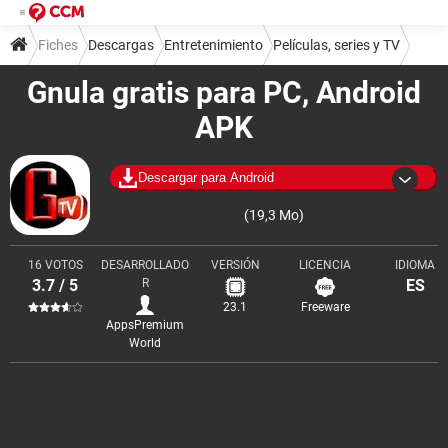
Fiches
Descargas
Entretenimiento
Películas, series y TV
Gnula gratis para PC, Android
APK
Descargar para Android
(19,3 Mo)
16 VOTOS
DESARROLLADO
VERSIÓN
LICENCIA
IDIOMA
3.7 / 5
R
ES
23.1
Freeware
AppsPremium
World