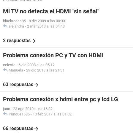
Mi TV no detecta el HDMI "sin señal"
blackroses85
-
8 dic 2009 a las 00:33
alejandra
-
2 mar 2013 a las 04:43
2 respuestas
Problema conexión PC y TV con HDMI
celeste
-
6 dic 2008 a las 05:12
Manuela
-
29 dic 2018 a las 21:31
63 respuestas
Problema conexión x hdmi entre pc y lcd LG
juan
-
23 ago 2010 a las 16:32
Yunque1685
-
10 feb 2017 a las 01:02
66 respuestas