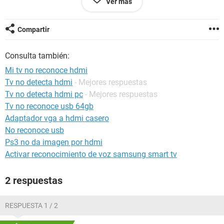
Ver más
-He probado con otro cable HDMI diferente, y sucede lo
mismo.
-Lo he conectado mediante VGA y esta vez obtengo un
Compartir
mensaje de "Verificar señal"
-He restaurado de fabrica la televisión y todo sigue igual.
Consulta también:
-He quitado y colocado la Gráfica para comprobar si estaba
mal conectada.
Mi tv no reconoce hdmi
Tv no detecta hdmi
- Mejores respuestas
La verdad es que no se que ha sucedido, mi grafica es ua
Tv no detecta hdmi pc
- Mejores respuestas
AMD Radeon HD 6790 (Por si es necesario saberlo)
Tv no reconoce usb 64gb
¡Muchas gracias de antemano! :D
Adaptador vga a hdmi casero
No reconoce usb
Ps3 no da imagen por hdmi
Activar reconocimiento de voz samsung smart tv
2 respuestas
RESPUESTA 1 / 2