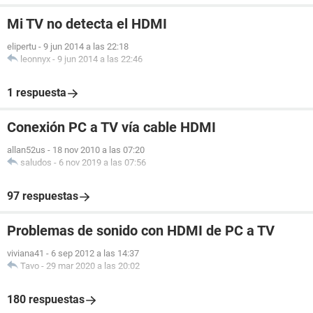
Mi TV no detecta el HDMI
elipertu
-
9 jun 2014 a las 22:18
leonnyx
-
9 jun 2014 a las 22:46
1 respuesta
Conexión PC a TV vía cable HDMI
allan52us
-
18 nov 2010 a las 07:20
saludos
-
6 nov 2019 a las 07:56
97 respuestas
Problemas de sonido con HDMI de PC a TV
viviana41
-
6 sep 2012 a las 14:37
Tavo
-
29 mar 2020 a las 20:02
180 respuestas