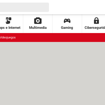
ps e Internet
Multimedia
Gaming
Cibersegurid
Videojuegos