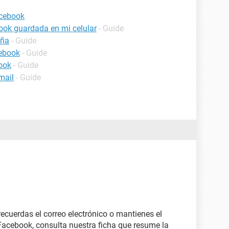
acebook
ook guardada en mi celular
- Guide
eña
- Guide
cebook
- Guide
ook
- Guide
mail
- Guide
recuerdas el correo electrónico o mantienes el
Facebook, consulta nuestra ficha que resume la