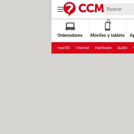
Ordenadores
Móviles y tablets
Ap
macOS
Internet
Hardware
Audio