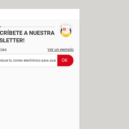
SCRÍBETE A NUESTRA
SLETTER!
cias
Ver un ejemplo