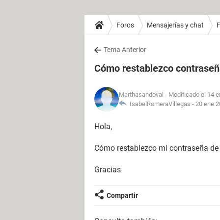
Foros
Mensajerías y chat
Tema Anterior
Cómo restablezco contrase
Marthasandoval
- Modificado el 14 e
IsabelRomeraVillegas -
20 ene 2
Hola,
Cómo restablezco mi contraseña de
Gracias
Compartir