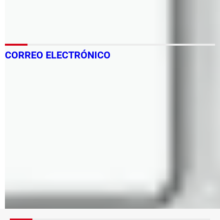
Outlook.com
¿Se puede cambiar Outlook a la versión clásica de
Hotmail?
CORREO ELECTRÓNICO
Cambiar la contraseña de Outlook: 365, 2016, 2010, PC,
Mac
Cómo cambiar la contraseña de Gmail
Outlook 2010: cómo cambiar el color de la interfaz
Cómo cambiar la contraseña del correo Mozilla
Thunderbird
Cambiar el idioma predeterminado en Outlook: 365, a
español
Cómo entrar directamente a tu correo Gmail: en PC y
celular