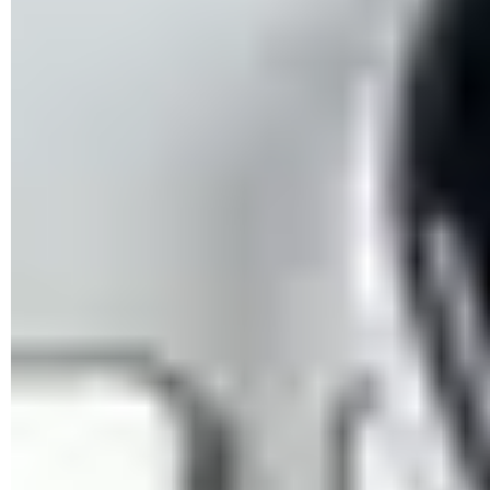
Inicia sesión en tu cuenta de correo
Hotmail
/
Outlook
.com
, haz clic en tu foto de perfil, ubicada
en la esquina superior derecha, y selecciona
Mi cuenta
.
© Microsoft
Enseguida, selecciona
Cambiar contraseña
.