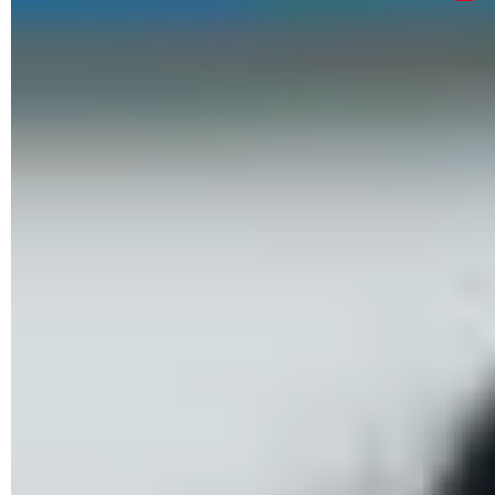
Si sospechas que alguien está ingresando a tu
cuenta de correo electrónico Hotmail/Outlook.com
sin tu consentimiento, te recomendamos que
cambies la clave. De este modo, evitarás el robo de
tu información personal. Modificarla es muy sencillo,
ya sea desde tu iPhone, Android, computadora Mac o
PC.
El procedimiento es sencillo, pero debes saber la contraseña
actual y tener acceso al correo electrónico alternativo o al
teléfono asociado a tu cuenta. La nueva contraseña deberá
tener un mínimo de 8 caracteres, y para hacerla más segura
tendrá que incluir números y letras mayúsculas y
minúsculas.
¿Cómo modificar tu contraseña de
Hotmail/Outlook.com desde tu PC o Mac?