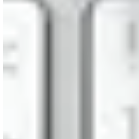
© Microsoft
Ingresa el código que has recibido y haz clic en
Comprobar
.
Tras esto, ingresa tu contraseña actual, la nueva
contraseña y confírmala.
Por último, haz clic en
Guardar
.
¿Cómo modificar tu contraseña de
Hotmail/Outlook.com desde tu celular
Android o iPhone?
En caso de que desees modificar tu contraseña desde tu
dispositivo
móvil
con sistema operativo
Android o
iOS,
debes saber que
aunque tengas descargada la
aplicación de Outlook, no es posible realizar esta gestión
desde ella. No obstante, la alternativa es muy sencilla: basta