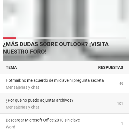
con acudir al navegador web del teléfono, ingresar en la
página de Outlook y cambiar tu contraseña directamente
desde el navegador siguiendo
el mismo proceso
que te
indicamos en el apartado anterior para hacerlo desde tu
ordenador.
¿MÁS DUDAS SOBRE OUTLOOK? ¡VISITA
NUESTRO FORO!
TEMA
RESPUESTAS
Hotmail: no me acuerdo de mi clave ni pregunta secreta
49
Mensajerías y chat
¿Por qué no puedo adjuntar archivos?
101
Mensajerías y chat
Descargar Microsoft Office 2010 sin clave
1
Word