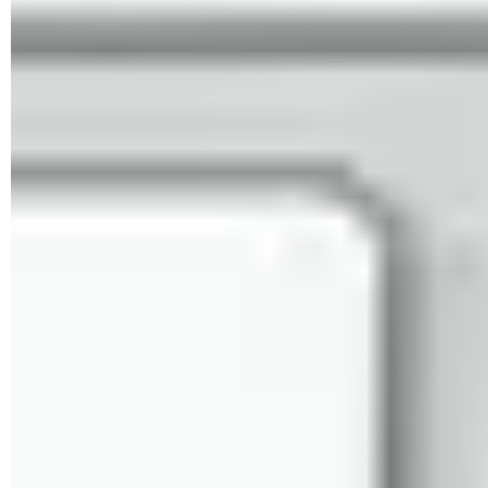
español
Cómo abrir una nueva cuenta de correo Outlook (Hotmail)
Crear un acceso directo de Outlook/Hotmail en tu
escritorio
Cómo bloquear correos en Hotmail/Outlook: guía paso a
paso
Dónde se guardan las descargas de Outlook en Android
Cómo chatear desde Outlook.com / Hotmail
Importar y exportar contactos de Outlook/Hotmail: a
Gmail...
Configurar las respuestas automáticas en
Hotmail/Outlook
Cómo recibir correos de Gmail en Hotmail: Outlook, desde
PC
Cómo crear un grupo de contactos en Hotmail/Outlook
Cómo crear un mensaje de respuesta automática en