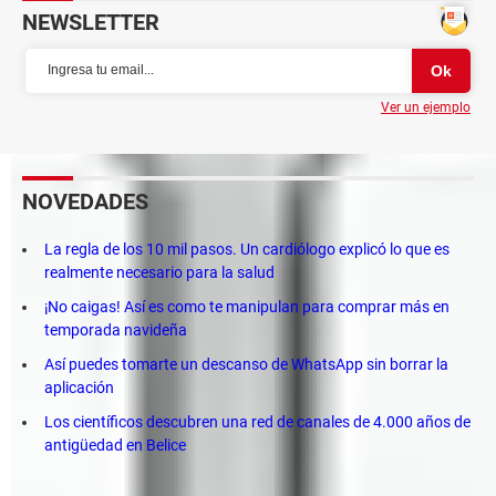
NEWSLETTER
Ver un ejemplo
NOVEDADES
La regla de los 10 mil pasos. Un cardiólogo explicó lo que es
realmente necesario para la salud
¡No caigas! Así es como te manipulan para comprar más en
temporada navideña
Así puedes tomarte un descanso de WhatsApp sin borrar la
aplicación
Los científicos descubren una red de canales de 4.000 años de
antigüedad en Belice