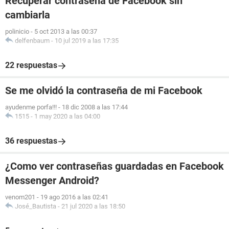
Recuperar contraseña de Facebook sin
cambiarla
polinicio
-
5 oct 2013 a las 00:37
delfenbaum
-
10 jul 2019 a las 17:35
22 respuestas
Se me olvidó la contraseña de mi Facebook
ayudenme porfa!!!
-
18 dic 2008 a las 17:44
1515
-
1 may 2020 a las 04:00
36 respuestas
¿Como ver contraseñas guardadas en Facebook
Messenger Android?
venom201
-
19 ago 2016 a las 02:41
José_Bautista
-
21 jul 2020 a las 18:50