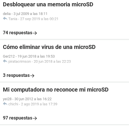
Desbloquear una memoria microSD
delia
-
3 jul 2009 a las 18:11
Tania
-
27 sep 2019 a las 00:21
74 respuestas
Cómo eliminar virus de una microSD
Ger212
-
19 jun 2018 a las 19:53
piratacrimson
-
20 jun 2018 a las 22:23
3 respuestas
Mi computadora no reconoce mi microSD
yei28
-
30 jun 2012 a las 16:22
chichi
-
2 ago 2019 a las 17:39
97 respuestas