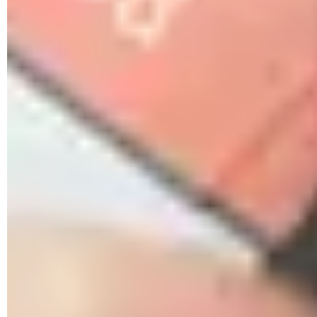
Cómo grabar un disco de datos con Nero Express (CD o
DVD)
¿Es posible borrar un CD o un DVD no regrabable?
Cómo formatear un disco duro externo: en Windows y
Mac
Cómo copiar de CD a CD (o DVD a DVD) con Nero: mp3,
ISO
Cómo ver archivos ocultos en USB: en Windows 10, 8, 7 y
Mac
Qué hacer si tu disco duro externo no arranca
Cómo leer una memoria USB en Windows 98: descargar
driver
Cómo convertir un USB en CD-ROM de bolsillo (USB
booteable)
Cómo borrar un disco regrabable (CD-RW o DVD-RW): con
Nero
Ver el espacio ocupado en el disco duro: Windows, Mac,