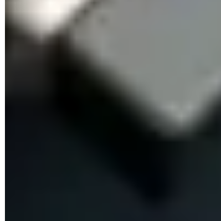
Si el análisis indica que la tarjeta está bloqueada,
desplaza la pestaña lateral que protege la tarjeta contra
escritura e insértala nuevamente en el lector del equipo.
Si el resultado indica que la tarjeta está vacía, entra a
Opciones de carpeta
.
Ve a la ficha
Ver
, marca
Mostrar archivos, carpetas y
unidades ocultos
y haz clic en el botón
Aceptar
.
¿Cómo reparar archivos dañados en una
tarjeta microSD?
Para reparar los archivos corruptos de tu tarjeta microSD:
Haz clic derecho sobre el botón
Inicio
y selecciona
Símbolo del sistema (Administrador)
.
Introduce el comando
SFC /SCANNOW
y presiona
Enter
.
Enseguida, los archivos de la tarjeta microSD serán