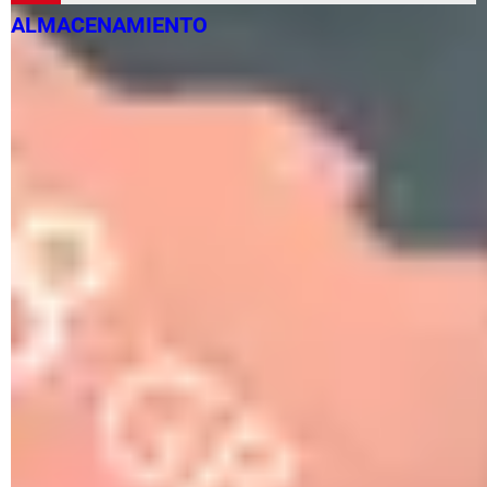
ALMACENAMIENTO
Cómo pasar archivos grandes a una memoria USB:
rápido, FAT32
Cómo quitar la protección contra escritura a una memoria
USB
Cómo clonar tu disco duro: Windows 10, 11, gratis, a
SSD…
Características por considerar al comprar fuente de poder
Cómo quitar un USB de forma segura en Windows
Cómo solucionar el error FLOPPY DISK fail (40) u (80)
NTFS vs. exFAT vs. FAT32: diferencias, cuál formato es
mejor
Formatear un USB en Windows: cmd, protegido contra
escritura
Live CD: qué es, para qué sirve, Windows, Linux, Ubuntu...