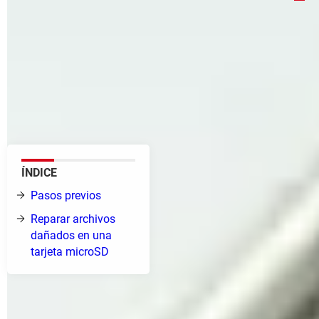
Las tarjetas microSD sirven para guardar la
información de una gran variedad de dispositivos,
como computadoras, cámaras fotográficas,
teléfonos móviles o tabletas. Sin embargo, pueden
dañarse fácilmente y perder la información
(documentos, fotos, vídeos...) almacenada.
ÍNDICE
Pasos previos
Reparar archivos
dañados en una
tarjeta microSD
Una
tarjeta microSD
puede dañarse por varias razones: por
ejemplo,
si la extraes sin expulsarla
de forma segura o si la