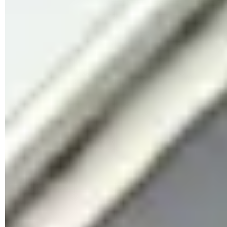
retiras sin apagar el dispositivo móvil. También puede
estropearse si la dejas insertada
demasiado tiempo en un
equipo en suspensión
o hibernación o al reiniciar o apagar
el PC. Además, tu computadora no podrá leer los archivos de
tu tarjeta microSD si está infectada por algún
malware
. Por
ello, es recomendable analizar la tarjeta con un antivirus
antes de abrir su contenido.
¿Qué hacer antes de arreglar una tarjeta
microSD?
Antes de reparar tu tarjeta microSD, te recomendamos que
descargues
Recuva
e intentes recuperar toda la información
posible. A continuación:
Inserta la tarjeta microSD en el PC, haz clic derecho
sobre la unidad de la tarjeta de memoria y selecciona
Propiedades
.
Ve a la ficha
Herramientas
y haz clic en
Comprobar
.