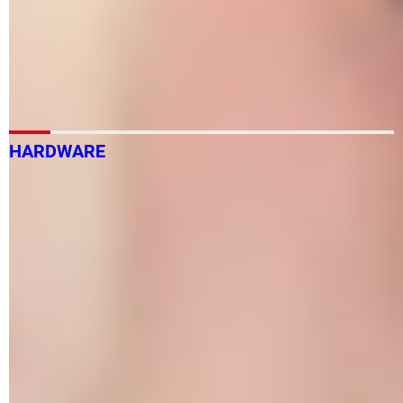
Linux
Cómo usar DVD Shrink 3.2: paso a paso
Qué hacer si no ves los archivos de tu disco duro externo
Cómo grabar un CD o DVD de fotos con Nero Express:
gratis
HARDWARE
Cómo reparar píxeles muertos: en laptop, PC
Triángulo amarillo en Administrador de dispositivos:
reparar
Cómo saber la versión de Pixel Shader de tu tarjeta
gráfica
Cómo saber qué tarjeta gráfica tiene tu PC: Windows,
Linux
Cómo hacer overclock a tarjeta gráfica NVIDIA: paso a
paso