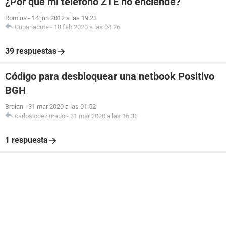
¿Por qué mi teléfono ZTE no enciende?
Romina
-
14 jun 2012 a las 19:23
Cubanacute
-
18 feb 2020 a las 04:26
39 respuestas
Código para desbloquear una netbook Positivo
BGH
Braian
-
31 mar 2020 a las 01:52
carloslopezjurado
-
31 mar 2020 a las 16:33
1 respuesta