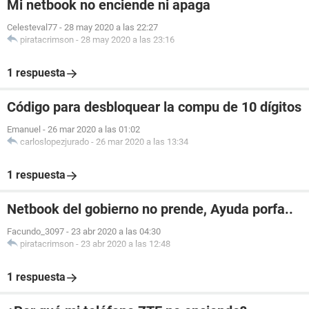
Mi netbook no enciende ni apaga
Celesteval77
-
28 may 2020 a las 22:27
piratacrimson
-
28 may 2020 a las 23:16
1 respuesta
Código para desbloquear la compu de 10 dígitos
Emanuel
-
26 mar 2020 a las 01:02
carloslopezjurado
-
26 mar 2020 a las 13:34
1 respuesta
Netbook del gobierno no prende, Ayuda porfa..
Facundo_3097
-
23 abr 2020 a las 04:30
piratacrimson
-
23 abr 2020 a las 12:48
1 respuesta