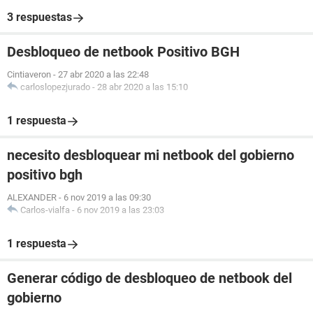
3 respuestas
Desbloqueo de netbook Positivo BGH
Cintiaveron
-
27 abr 2020 a las 22:48
carloslopezjurado
-
28 abr 2020 a las 15:10
1 respuesta
necesito desbloquear mi netbook del gobierno
positivo bgh
ALEXANDER
-
6 nov 2019 a las 09:30
Carlos-vialfa
-
6 nov 2019 a las 23:03
1 respuesta
Generar código de desbloqueo de netbook del
gobierno