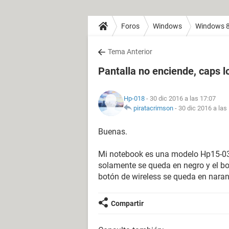
Foros
Windows
Windows 
Tema Anterior
Pantalla no enciende, caps 
Hp-018
- 30 dic 2016 a las 17:07
piratacrimson
-
30 dic 2016 a las
Buenas.
Mi notebook es una modelo Hp15-034,
solamente se queda en negro y el b
botón de wireless se queda en naran
Compartir