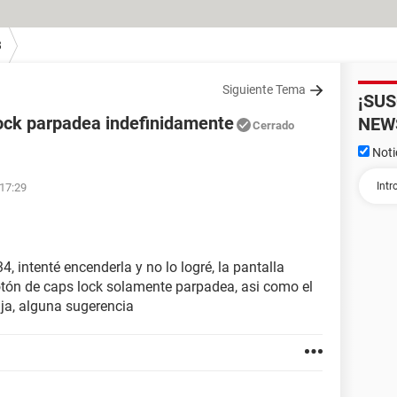
8
Siguiente Tema
¡SU
lock parpadea indefinidamente
NEW
Cerrado
Noti
 17:29
 intenté encenderla y no lo logré, la pantalla
otón de caps lock solamente parpadea, asi como el
ja, alguna sugerencia