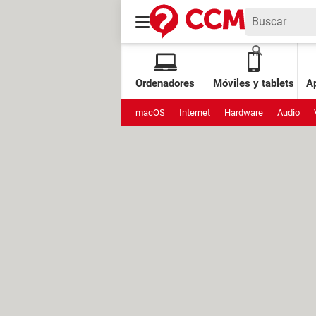
Ordenadores
Móviles y tablets
Ap
macOS
Internet
Hardware
Audio