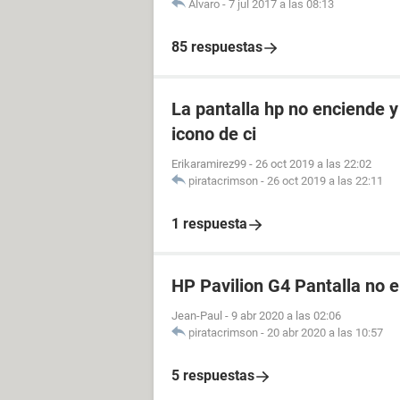
Alvaro
-
7 jul 2017 a las 08:13
85 respuestas
La pantalla hp no enciende y 
icono de ci
Erikaramirez99
-
26 oct 2019 a las 22:02
piratacrimson
-
26 oct 2019 a las 22:11
1 respuesta
HP Pavilion G4 Pantalla no 
Jean-Paul
-
9 abr 2020 a las 02:06
piratacrimson
-
20 abr 2020 a las 10:57
5 respuestas