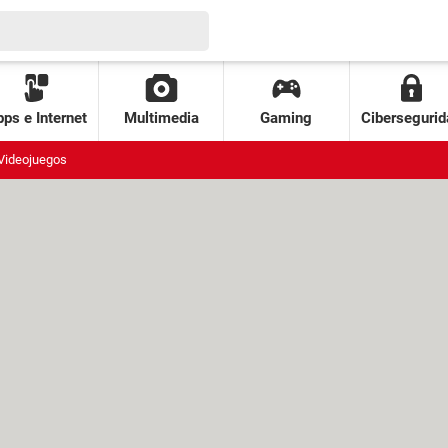
ps e Internet
Multimedia
Gaming
Cibersegurid
Videojuegos