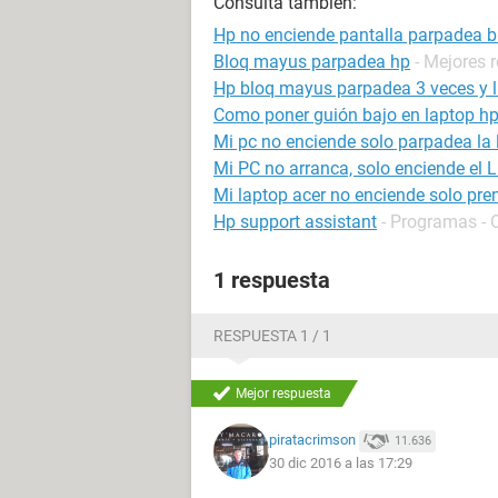
Consulta también:
Hp no enciende pantalla parpadea 
Bloq mayus parpadea hp
- Mejores 
Hp bloq mayus parpadea 3 veces y 
Como poner guión bajo en laptop h
Mi pc no enciende solo parpadea la 
Mi PC no arranca, solo enciende el 
Mi laptop acer no enciende solo pre
Hp support assistant
- Programas - 
1 respuesta
RESPUESTA 1 / 1
Mejor respuesta
piratacrimson
11.636
30 dic 2016 a las 17:29