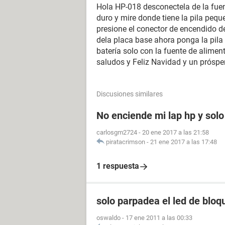
Hola HP-018 desconectela de la fuent
duro y mire donde tiene la pila peq
presione el conector de encendido de
dela placa base ahora ponga la pila d
batería solo con la fuente de alimen
saludos y Feliz Navidad y un prósp
Discusiones similares
No enciende mi lap hp y sol
carlosgm2724
-
20 ene 2017 a las 21:58
piratacrimson
-
21 ene 2017 a las 17:48
1 respuesta
solo parpadea el led de bloq
oswaldo
-
17 ene 2011 a las 00:33