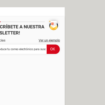
SCRÍBETE A NUESTRA
SLETTER!
cias
Ver un ejemplo