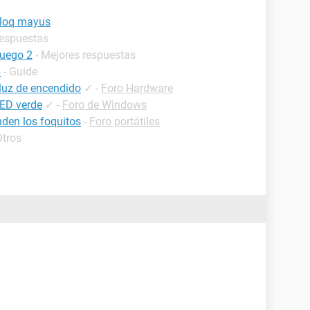
bloq mayus
respuestas
luego 2
- Mejores respuestas
p
- Guide
luz de encendido
✓
-
Foro Hardware
LED verde
✓
-
Foro de Windows
nden los foquitos
-
Foro portátiles
Otros