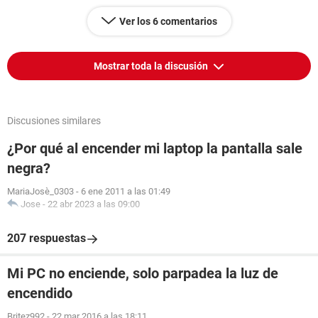
Ver los 6 comentarios
Mostrar toda la discusión
Discusiones similares
¿Por qué al encender mi laptop la pantalla sale
negra?
MariaJosè_0303
-
6 ene 2011 a las 01:49
Jose
-
22 abr 2023 a las 09:00
207 respuestas
Mi PC no enciende, solo parpadea la luz de
encendido
Britez992
-
22 mar 2016 a las 18:11