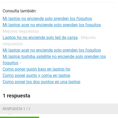
Consulta también:
Mi laptop no enciende solo prenden los foquitos
Mi laptop acer no enciende solo prenden los foquitos
-
Mejores respuestas
Laptop hp no enciende solo led de carga
- Mejores
respuestas
Mi laptop acer no enciende solo prenden los foquitos
Mi laptop toshiba satellite no enciende solo prenden los
foquitos
✓
Como poner guión bajo en laptop hp
Como poner punto y coma en laptop
Como poner los dos puntos en una laptop
1 respuesta
RESPUESTA 1 / 1