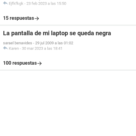
Ejfkfkgk
-
23 feb 2023 a las 15:50
15 respuestas
La pantalla de mi laptop se queda negra
sarael benavides
-
29 jul 2009 a las 01:02
Karen
-
30 mar 2023 a las 18:41
100 respuestas