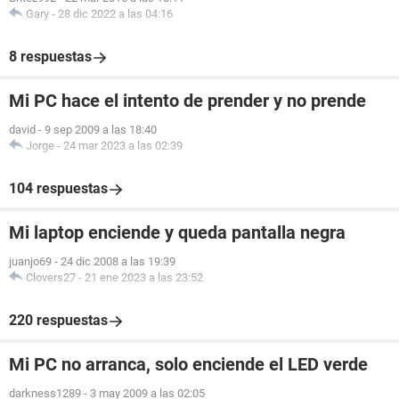
Gary
-
28 dic 2022 a las 04:16
8 respuestas
Mi PC hace el intento de prender y no prende
david
-
9 sep 2009 a las 18:40
Jorge
-
24 mar 2023 a las 02:39
104 respuestas
Mi laptop enciende y queda pantalla negra
juanjo69
-
24 dic 2008 a las 19:39
Clovers27
-
21 ene 2023 a las 23:52
220 respuestas
Mi PC no arranca, solo enciende el LED verde
darkness1289
-
3 may 2009 a las 02:05