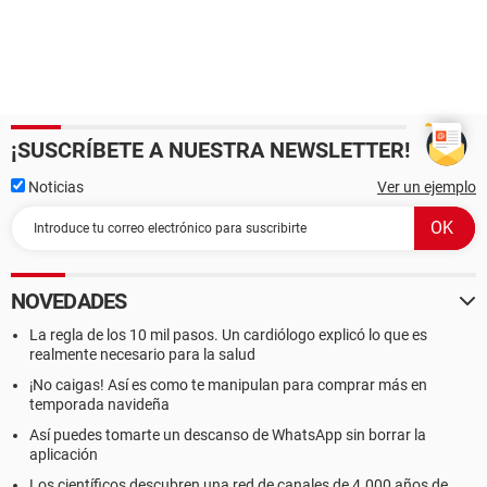
¡SUSCRÍBETE A NUESTRA NEWSLETTER!
Noticias
Ver un ejemplo
NOVEDADES
La regla de los 10 mil pasos. Un cardiólogo explicó lo que es
realmente necesario para la salud
¡No caigas! Así es como te manipulan para comprar más en
temporada navideña
Así puedes tomarte un descanso de WhatsApp sin borrar la
aplicación
Los científicos descubren una red de canales de 4.000 años de