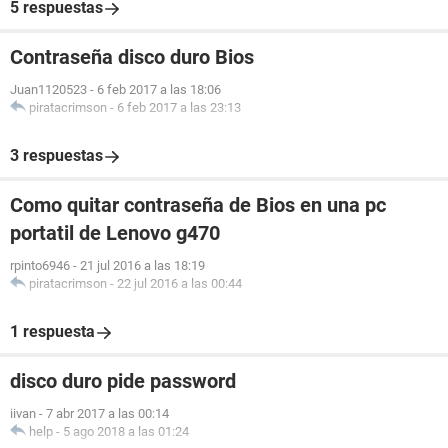
5 respuestas
Contraseña disco duro Bios
Juan1120523
-
6 feb 2017 a las 18:06
piratacrimson
-
6 feb 2017 a las 23:13
3 respuestas
Como quitar contraseña de Bios en una pc
portatil de Lenovo g470
rpinto6946
-
21 jul 2016 a las 18:19
piratacrimson
-
22 jul 2016 a las 00:44
1 respuesta
disco duro pide password
iivan
-
7 abr 2017 a las 00:14
help
-
5 ago 2018 a las 01:24