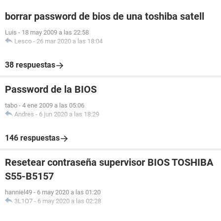
borrar password de bios de una toshiba satell
Luis
-
18 may 2009 a las 22:58
Lesco
-
26 mar 2020 a las 18:04
38 respuestas
Password de la BIOS
tabo
-
4 ene 2009 a las 05:06
Andres
-
6 jun 2020 a las 18:29
146 respuestas
Resetear contraseña supervisor BIOS TOSHIBA
S55-B5157
hanniel49
-
6 may 2020 a las 01:20
3L1O7
-
6 may 2020 a las 02:28