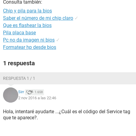
Consulta también:
Chip y pila para la bios
Saber el número de mi chip claro
✓
Que es flashear la bios
Pila placa base
Pc no da imagen ni bios
✓
Formatear hp desde bios
1 respuesta
RESPUESTA 1 / 1
Sirr
1.658
2 nov 2016 a las 22:46
Hola, intentaré ayudarte ...¿Cuál es el código del Service tag
que te aparece?.