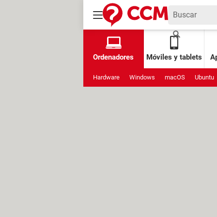
Ordenadores
Móviles y tablets
Ap
Hardware
Windows
macOS
Ubuntu