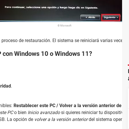
© Microsoft
 proceso de restauración. El sistema se reiniciará varias veces 
P con Windows 10 o Windows 11?
uridad
.
nibles:
Restablecer este PC / Volver a la versión anterior de W
este PC
o bien
Inicio avanzado
si quieres reiniciar tu dispositiv
SB. La opción de
volver a la versión anterior
del sistema operativ