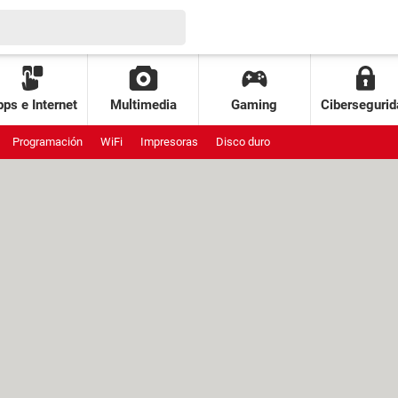
ps e Internet
Multimedia
Gaming
Cibersegurid
Programación
WiFi
Impresoras
Disco duro