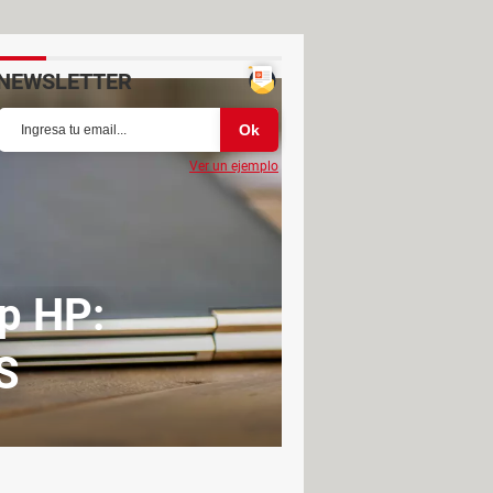
NEWSLETTER
Ver un ejemplo
p HP:
S