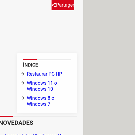
Partager
ionamiento. Puedes restaurar tu
uede variar ligeramente según
ws 11.
ÍNDICE
Restaurar PC HP
 si
Windows 11 o
Windows 10
Windows 8 o
Windows 7
NOVEDADES