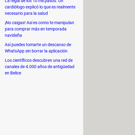
La regla de los 10 mil pasos. Un
cardiólogo explicó lo que es realmente
necesario para la salud
¡No caigas! Así es como te manipulan
para comprar más en temporada
navideña
Así puedes tomarte un descanso de
WhatsApp sin borrar la aplicación
Los científicos descubren una red de
canales de 4.000 años de antigüedad
en Belice
iona
Enter
.
cciona el idioma. En la ventana de