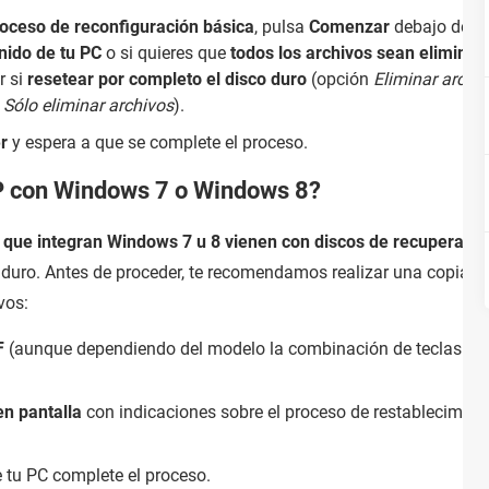
oceso de reconfiguración básica
, pulsa
Comenzar
debajo de l
nido de tu PC
o si quieres que
todos los archivos sean elimina
r si
resetear por completo el disco duro
(opción
Eliminar archiv
n
Sólo eliminar archivos
).
r
y espera a que se complete el proceso.
P con Windows 7 o Windows 8?
que integran Windows 7 u 8 vienen con discos de recuperació
o duro. Antes de proceder, te recomendamos realizar una copia d
ivos:
 F
(aunque dependiendo del modelo la combinación de teclas pue
en pantalla
con indicaciones sobre el proceso de restablecimien
 tu PC complete el proceso.