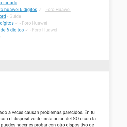
eccionado
ivo huawei 6 digitos
✓
-
Foro Huawei
ord
- Guide
dígitos
✓
-
Foro Huawei
de 6 digitos
✓
-
Foro Huawei
e
rado a veces causan problemas parecidos. En tu
on el dispositivo de instalación del SO o con la
 puedes hacer es probar con otro dispositivo de