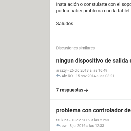
instalación o constularte con el sopo
podría haber problema con la tablet
Saludos
Discusiones similares
ningun dispositivo de salida 
arazzy
-
26 dic 2013 a las 16:49
Ale RO
-
15 nov 2014 a las 03:21
7 respuestas
problema con controlador de
tsukina
-
13 dic 2009 a las 21:53
ew
-
8 jul 2016 a las 12:33