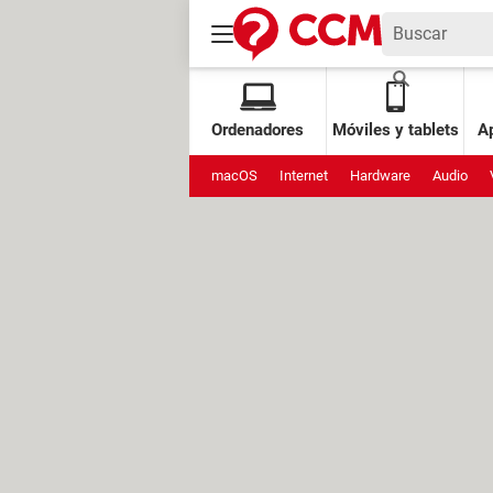
Ordenadores
Móviles y tablets
Ap
macOS
Internet
Hardware
Audio