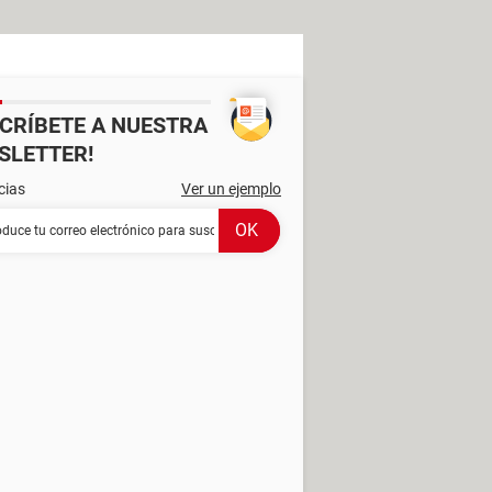
SCRÍBETE A NUESTRA
SLETTER!
cias
Ver un ejemplo