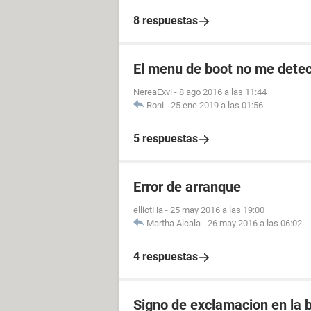
8 respuestas
El menu de boot no me detec
NereaExvi
-
8 ago 2016 a las 11:44
Roni
-
25 ene 2019 a las 01:56
5 respuestas
Error de arranque
elliotHa
-
25 may 2016 a las 19:00
Martha Alcala
-
26 may 2016 a las 06:02
4 respuestas
Signo de exclamacion en la 