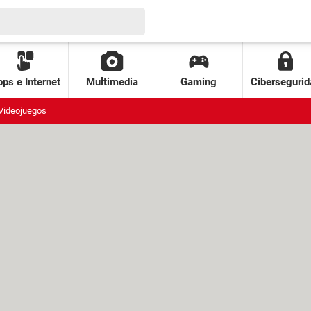
ps e Internet
Multimedia
Gaming
Cibersegurid
Videojuegos