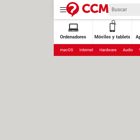
Ordenadores
Móviles y tablets
Ap
macOS
Internet
Hardware
Audio