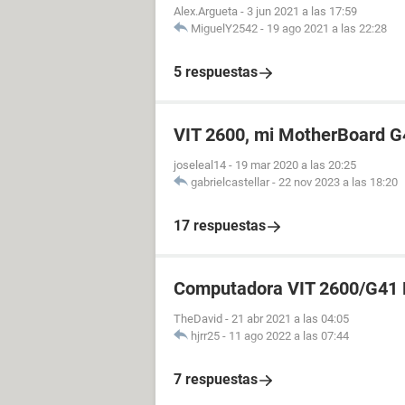
Alex.Argueta
-
3 jun 2021 a las 17:59
MiguelY2542
-
19 ago 2021 a las 22:28
5 respuestas
VIT 2600, mi MotherBoard G
joseleal14
-
19 mar 2020 a las 20:25
gabrielcastellar
-
22 nov 2023 a las 18:20
17 respuestas
Computadora VIT 2600/G41
TheDavid
-
21 abr 2021 a las 04:05
hjrr25
-
11 ago 2022 a las 07:44
7 respuestas