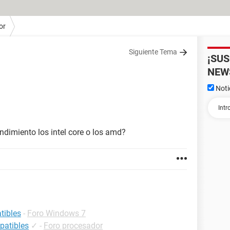
or
Siguiente Tema
¡SU
NEW
Noti
ndimiento los intel core o los amd?
tibles
-
Foro Windows 7
patibles
✓
-
Foro procesador