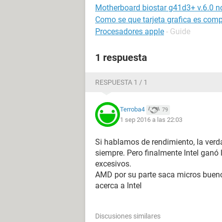
Motherboard biostar g41d3+ v.6.0 
Como se que tarjeta grafica es comp
Procesadores apple
- Guide
1 respuesta
RESPUESTA 1 / 1
Terroba4
79
1 sep 2016 a las 22:03
Si hablamos de rendimiento, la ver
siempre. Pero finalmente Intel ganó 
excesivos.
AMD por su parte saca micros buenos
acerca a Intel
Discusiones similares