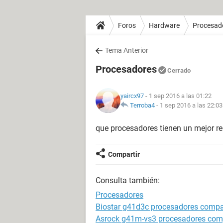
Foros
Hardware
Procesad
Tema Anterior
Procesadores
Cerrado
yaircx97
- 1 sep 2016 a las 01:22
Terroba4
-
1 sep 2016 a las 22:03
que procesadores tienen un mejor re
Compartir
Consulta también:
Procesadores
Biostar g41d3c procesadores compa
Asrock g41m-vs3 procesadores com