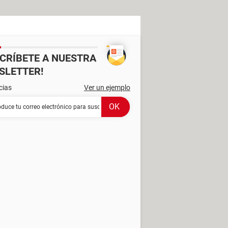
SCRÍBETE A NUESTRA
SLETTER!
cias
Ver un ejemplo