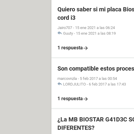
Quiero saber si mi placa Bio
cord i3
Jairo707
-
15 ene 2021 a las 06:24
Guuty
-
15 ene 2021 a las 08:19
1 respuesta
Son compatible estos proce
marcovnzla
-
5 feb 2017 a las 00:54
LORDJULITO
-
6 feb 2017 a las 17:43
1 respuesta
¿La MB BIOSTAR G41D3C 
DIFERENTES?