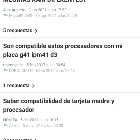
Alex.Argueta
-
3 jun 2021 a las 17:59
MiguelY2542
-
19 ago 2021 a las 22:28
5 respuestas
Son compatible estos procesadores con mi
placa g41 ipm41 d3
marcovnzla
-
5 feb 2017 a las 00:54
LORDJULITO
-
6 feb 2017 a las 17:43
1 respuesta
Saber compatibilidad de tarjeta madre y
procesador
NOVITA
-
5 dic 2012 a las 18:15
Alexis
-
5 may 2017 a las 00:03