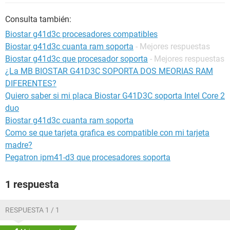
Consulta también:
Biostar g41d3c procesadores compatibles
Biostar g41d3c cuanta ram soporta
- Mejores respuestas
Biostar g41d3c que procesador soporta
- Mejores respuestas
¿La MB BIOSTAR G41D3C SOPORTA DOS MEORIAS RAM
DIFERENTES?
Quiero saber si mi placa Biostar G41D3C soporta Intel Core 2
duo
Biostar g41d3c cuanta ram soporta
Como se que tarjeta grafica es compatible con mi tarjeta
madre?
Pegatron ipm41-d3 que procesadores soporta
1 respuesta
RESPUESTA 1 / 1