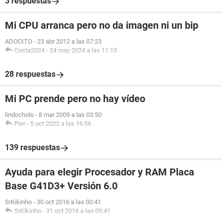
3 respuestas
Mi CPU arranca pero no da imagen ni un bip
ADOCITO
-
23 abr 2012 a las 07:23
Costa2024
-
24 may 2024 a las 11:10
28 respuestas
Mi PC prende pero no hay vídeo
lindocholo
-
8 mar 2009 a las 03:50
Pier
-
5 oct 2022 a las 16:56
139 respuestas
Ayuda para elegir Procesador y RAM Placa
Base G41D3+ Versión 6.0
SrKikinho
-
30 oct 2016 a las 00:41
SrKikinho
-
31 oct 2016 a las 09:41