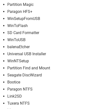
Partition Magic
Paragon HFS+
WinSetupFromUSB
WinToFlash
SD Card Formatter
WinToUSB
balenaEtcher
Universal USB Installer
WinNTSetup
Partition Find and Mount
Seagate DiscWizard
Bootice
Paragon NTFS
Link2SD
Tuxera NTFS