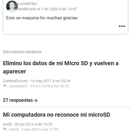
LomitxFdez
Modificado el 1 dic 2020 a las 16:47
Eres un maquina tio muchas gracias
Discusiones similares
Elimino los datos de mi Micro SD y vuelven a
aparecer
CaminoOscuro
-
16 may 2017 a las 02:24
Juantatan7
-
15 nov 2018 a las 00:10
27 respuestas
Mi computadora no reconoce mi microSD
yei28
-
30 jun 2012 a las 16:22
chichi
-
2 ago 2019 a las 17:39