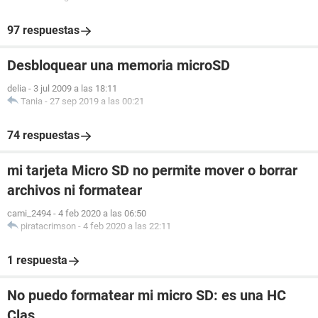
97 respuestas
Desbloquear una memoria microSD
delia
-
3 jul 2009 a las 18:11
Tania
-
27 sep 2019 a las 00:21
74 respuestas
mi tarjeta Micro SD no permite mover o borrar
archivos ni formatear
cami_2494
-
4 feb 2020 a las 06:50
piratacrimson
-
4 feb 2020 a las 22:11
1 respuesta
No puedo formatear mi micro SD: es una HC
Clas