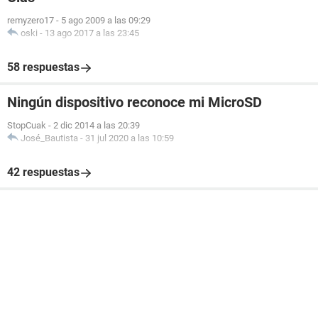
remyzero17
-
5 ago 2009 a las 09:29
oski
-
13 ago 2017 a las 23:45
58 respuestas
Ningún dispositivo reconoce mi MicroSD
StopCuak
-
2 dic 2014 a las 20:39
José_Bautista
-
31 jul 2020 a las 10:59
42 respuestas