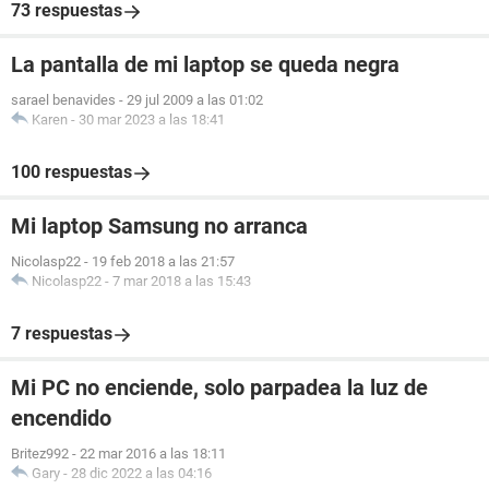
73 respuestas
La pantalla de mi laptop se queda negra
sarael benavides
-
29 jul 2009 a las 01:02
Karen
-
30 mar 2023 a las 18:41
100 respuestas
Mi laptop Samsung no arranca
Nicolasp22
-
19 feb 2018 a las 21:57
Nicolasp22
-
7 mar 2018 a las 15:43
7 respuestas
Mi PC no enciende, solo parpadea la luz de
encendido
Britez992
-
22 mar 2016 a las 18:11
Gary
-
28 dic 2022 a las 04:16