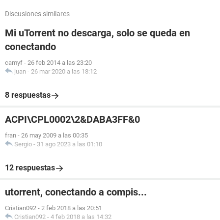
Discusiones similares
Mi uTorrent no descarga, solo se queda en
conectando
camyf
-
26 feb 2014 a las 23:20
juan
-
26 mar 2020 a las 18:12
8 respuestas
ACPI\CPL0002\2&DABA3FF&0
fran
-
26 may 2009 a las 00:35
Sergio
-
31 ago 2023 a las 01:10
12 respuestas
utorrent, conectando a compis...
Cristian092
-
2 feb 2018 a las 20:51
Cristian092
-
4 feb 2018 a las 14:32