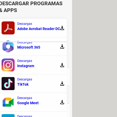
DESCARGAR PROGRAMAS
& APPS
Descargas
Adobe Acrobat Reader DC
Descargas
E DISCUSIÓN!
Microsoft 365
Descargas
RESPUESTAS
Instagram
251
Descargas
TikTok
135
Descargas
Google Meet
1
Descargas