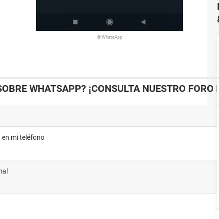
© WhatsApp
SOBRE WHATSAPP? ¡CONSULTA NUESTRO FORO D
a en mi teléfono
mal