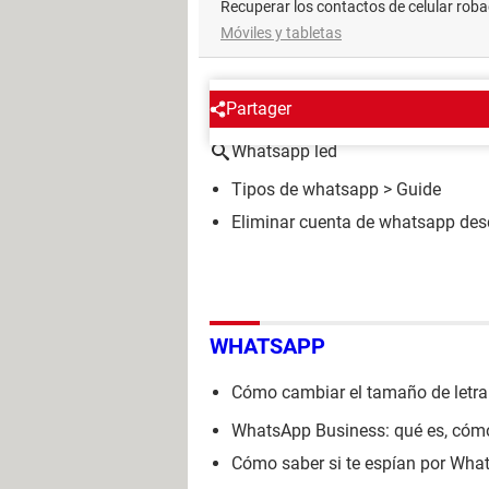
Recuperar los contactos de celular rob
Móviles y tabletas
ALREDEDOR DEL MISMO T
Partager
Whatsapp led
Tipos de whatsapp
> Guide
Eliminar cuenta de whatsapp desd
WHATSAPP
Cómo cambiar el tamaño de letra
WhatsApp Business: qué es, cómo 
Cómo saber si te espían por Wha