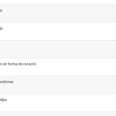
si
jo
ción en forma de corazón
confirmar
elipa