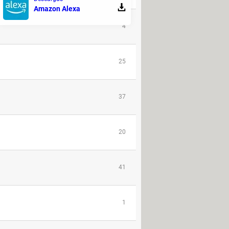
Amazon Alexa
4
25
37
20
41
1