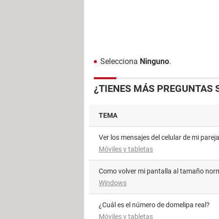
Selecciona
Ninguno
.
¿TIENES MÁS PREGUNTAS 
TEMA
Ver los mensajes del celular de mi parej
Móviles y tabletas
como volver mi pantalla al tamaño nor
Windows
¿Cuál es el número de domelipa real?
Móviles y tabletas