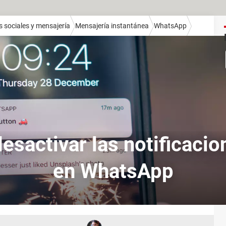
 sociales y mensajería
Mensajería instantánea
WhatsApp
sactivar las notificaci
en WhatsApp