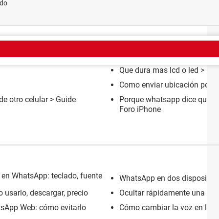
ado
EMA
Que dura mas lcd o led
> Gui
Como enviar ubicación por 
e otro celular
> Guide
Porque whatsapp dice que est
Foro iPhone
 en WhatsApp: teclado, fuente
WhatsApp en dos dispositiv
usarlo, descargar, precio
Ocultar rápidamente una con
tsApp Web: cómo evitarlo
Cómo cambiar la voz en los 