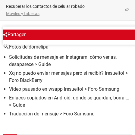
Recuperar los contactos de celular robado
42
Móviles y tabletas
ALREDEDOR DEL MISMO TEMA
Partager
Fotos de domelipa
Solicitudes de mensaje en Instagram: cómo verlas,
desaparece
> Guide
Xq no puedo enviar mensajes pero si recibir?
[resuelto] >
Foro BlackBerry
Video pausado en wsapp
[resuelto] >
Foro Samsung
Enlaces copiados en Android: dónde se guardan, borrar...
> Guide
Traducción de mensaje
>
Foro Samsung