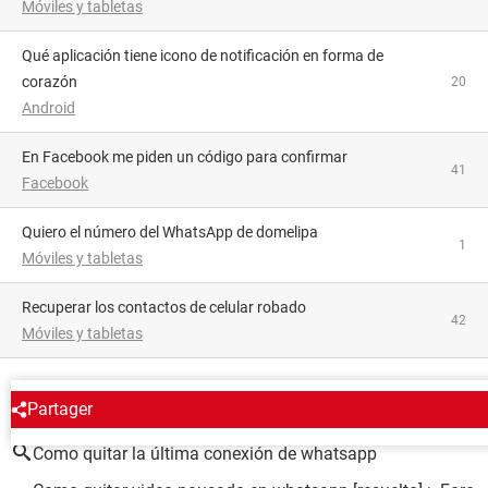
Móviles y tabletas
Qué aplicación tiene icono de notificación en forma de
corazón
20
Android
En Facebook me piden un código para confirmar
41
Facebook
Quiero el número del WhatsApp de domelipa
1
Móviles y tabletas
Recuperar los contactos de celular robado
42
Móviles y tabletas
ALREDEDOR DEL MISMO TEMA
Partager
Como quitar la última conexión de whatsapp