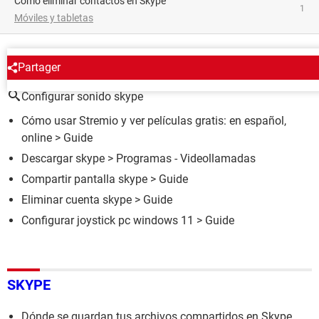
Cómo eliminar contactos en Skype
1
Móviles y tabletas
ALREDEDOR DEL MISMO TEMA
Partager
Configurar sonido skype
Cómo usar Stremio y ver películas gratis: en español,
online
> Guide
Descargar skype
> Programas - Videollamadas
Compartir pantalla skype
> Guide
Eliminar cuenta skype
> Guide
Configurar joystick pc windows 11
> Guide
SKYPE
Dónde se guardan tus archivos compartidos en Skype