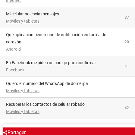
Internet
Mi celular no envía mensajes
37
Móviles y tabletas
Qué aplicación tiene icono de notificación en forma de
corazón
20
Android
En Facebook me piden un código para confirmar
41
Facebook
Quiero el número del WhatsApp de domelipa
1
Móviles y tabletas
Recuperar los contactos de celular robado
42
Móviles y tabletas
ALREDEDOR DEL MISMO TEMA
Partager