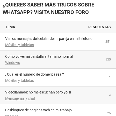
¿QUIERES SABER MÁS TRUCOS SOBRE
WHATSAPP? VISITA NUESTRO FORO
TEMA
RESPUESTAS
Ver los mensajes del celular de mi pareja en mi teléfono
251
Móviles y tabletas
como volver mi pantalla al tamaño normal
135
Windows
¿Cuál es el número de domelipa real?
1
Móviles y tabletas
videollamada: no me escuchan pero yo si
4
Mensajerías y chat
Desbloqueo de páginas web en mi trabajo
25