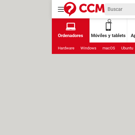
Ordenadores
Móviles y tablets
Ap
Hardware
Windows
macOS
Ubuntu