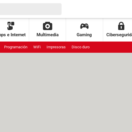
ps e Internet
Multimedia
Gaming
Cibersegurid
Programación
WiFi
Impresoras
Disco duro