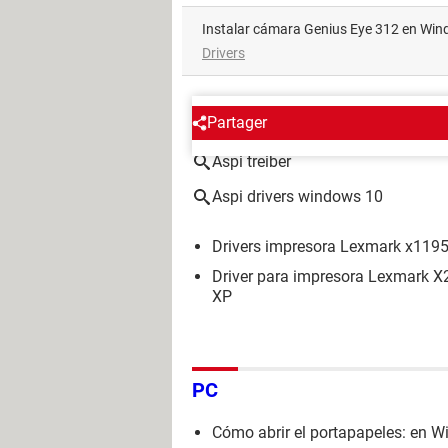
Instalar cámara Genius Eye 312 en Wi
Drivers
ALREDEDOR DEL MISMO T
Partager
Aspi treiber
Aspi drivers windows 10
Drivers impresora Lexmark x1195
Driver para impresora Lexmark 
XP
PC
Cómo abrir el portapapeles: en W