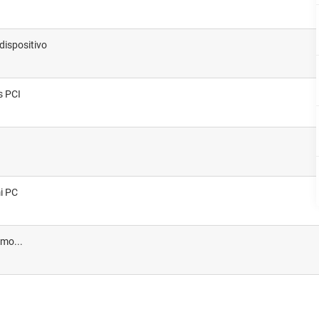
dispositivo
s PCI
mi PC
omo...