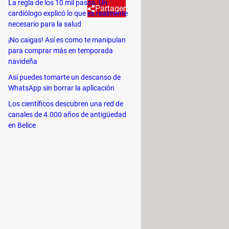
La regla de los 10 mil pasos. Un
Partager
cardiólogo explicó lo que es realmente
necesario para la salud
¡No caigas! Así es como te manipulan
ogramas y el hardware (lectores
para comprar más en temporada
uncionalidades corrientes de
navideña
Así puedes tomarte un descanso de
WhatsApp sin borrar la aplicación
Los científicos descubren una red de
canales de 4.000 años de antigüedad
 ordenador personal. Sin embargo,
en Belice
ñado. Estos controladores son los
erían gravemente afectadas. La forma
PI.