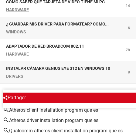
CÓMO SABER QUÉ TARJETA DE VÍDEO TIENE MI PC
14
HARDWARE
¿ GUARDAR MIS DRIVER PARA FORMATEAR? COMO...
6
WINDOWS
ADAPTADOR DE RED BROADCOM 802.11
78
HARDWARE
INSTALAR CÁMARA GENIUS EYE 312 EN WINDOWS 10
8
DRIVERS
ALREDEDOR DEL MISMO TEMA
Partager
Atheros client installation program que es
Atheros driver installation program que es
Qualcomm atheros client installation program que es