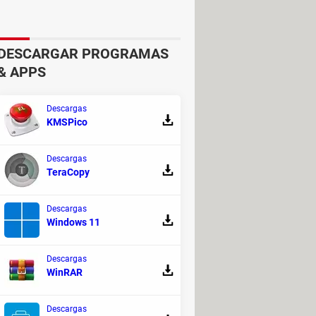
DESCARGAR PROGRAMAS
& APPS
Descargas
KMSPico
 advertencia —al hacer clic derecho y
Descargas
ersonalizado > Tamaño máximo
TeraCopy
Descargas
Windows 11
Descargas
WinRAR
Descargas