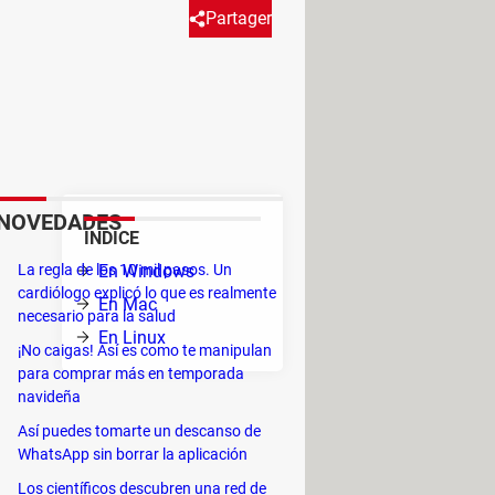
Partager
uiente: ¿cuáles son las teclas
de reciclaje? Esto sí que te
e forma permanente.
NOVEDADES
ÍNDICE
La regla de los 10 mil pasos. Un
En Windows
cardiólogo explicó lo que es realmente
En Mac
necesario para la salud
En Linux
¡No caigas! Así es como te manipulan
para comprar más en temporada
navideña
Así puedes tomarte un descanso de
WhatsApp sin borrar la aplicación
Los científicos descubren una red de