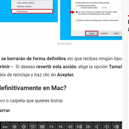
© Microsoft
s se borrarán de forma definitiva
sin que recibas ningún tipo de
rimir
—. Si deseas
revertir esta acción
, elige la opción
Tamaño p
ra de reciclaje y haz clic en
Aceptar.
definitivamente en Mac?
ivo o carpeta que quieres borrar.
orrar
.