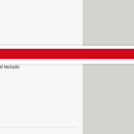
o antes a la papelera.
l teclado
ok definitivamente
[resuelto] >
Foro
eta cmd
> Guide
 que oculta archivos en usb
> Guide