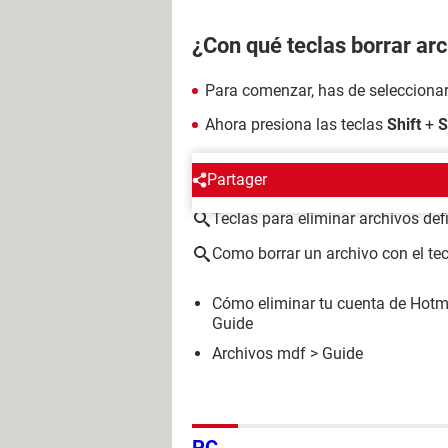
¿Con qué teclas borrar arc
Para comenzar, has de seleccionar 
Ahora presiona las teclas
Shift
+
S
ALREDEDOR DEL MISMO T
Partager
Teclas para eliminar archivos def
Como borrar un archivo con el te
Cómo eliminar tu cuenta de Hotma
Guide
Archivos mdf
> Guide
PC