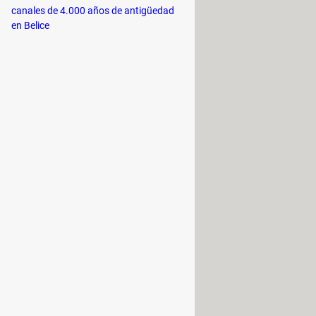
canales de 4.000 años de antigüedad
en Belice
ma permanente?
”, confirma pulsando
el comando
Bloq Mayus + Suprimir
.