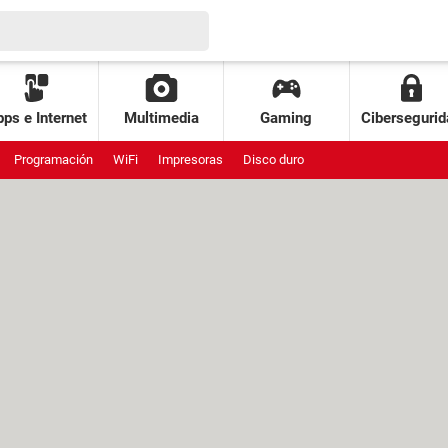
ps e Internet
Multimedia
Gaming
Cibersegurid
Programación
WiFi
Impresoras
Disco duro