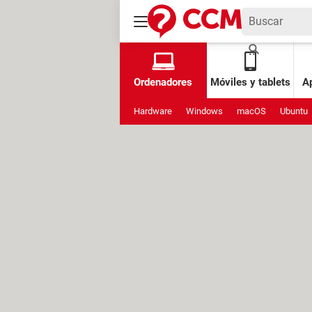
Ordenadores
Móviles y tablets
Ap
Hardware
Windows
macOS
Ubuntu