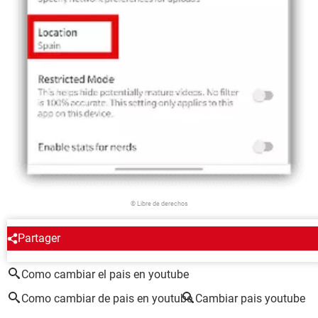
© Libre de derechos
Partager
ALREDEDOR DEL MISMO TEMA
Como cambiar el pais en youtube
Como cambiar de pais en youtube
Cambiar pais youtube