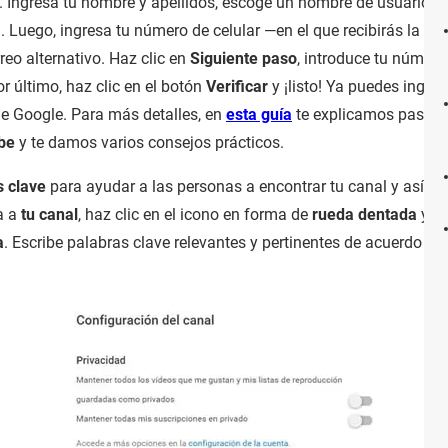
. Ingresa tu nombre y apellidos, escoge un nombre de usuario,
 Luego, ingresa tu número de celular —en el que recibirás la cla
eo alternativo. Haz clic en
Siguiente paso
, introduce tu número
or último, haz clic en el botón
Verificar
y ¡listo! Ya puedes ingres
e Google. Para más detalles, en
esta guía
te explicamos paso a
be
y te damos varios consejos prácticos.
s clave
para ayudar a las personas a encontrar tu canal y así te
a a
tu canal
, haz clic en el icono en forma de
rueda dentada
y da
a
. Escribe palabras clave relevantes y pertinentes de acuerdo con