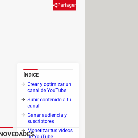
Partager
 Para ello, debes unirte al
s: tu canal debe tener como
debe ajustarse a las normas y
 del
ÍNDICE
s
ión
Crear y optimizar un
canal de YouTube
er
Subir contenido a tu
canal
Ganar audiencia y
suscriptores
 en
Monetizar tus vídeos
NOVEDADES
de YouTube