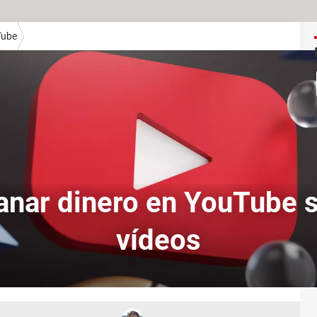
Tube
nar dinero en YouTube 
vídeos