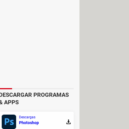
n, interactúa con las personas
ecuerda que YouTube ahora también
ceptas que YouTube coloque
ra activar la monetización de tus
estaña
Obtención de ingresos
y activa
DESCARGAR PROGRAMAS
& APPS
Descargas
Photoshop