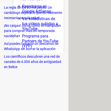
Registrarse en
ve de
La regla de los 10 mil pasos. Un
Google AdSense
cardiólogo explicó lo que es realmente
 de
necesario para la salud
Ver estadísticas de
ar a
tus vídeos subidos a
¡No caigas! Así es como te manipulan
YouTube
para comprar más en temporada
Programa para
navideña
Partners de YouTube
Así puedes tomarte un descanso de
(YPP)
ner
WhatsApp sin borrar la aplicación
 clic
Los científicos descubren una red de
 el
canales de 4.000 años de antigüedad
en Belice