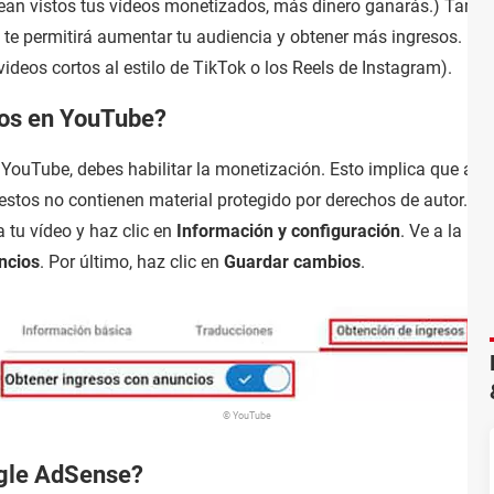
an vistos tus vídeos monetizados, más dinero ganarás.) Tambié
 te permitirá aumentar tu audiencia y obtener más ingresos. R
(videos cortos al estilo de TikTok o los Reels de Instagram).
eos en YouTube?
 YouTube, debes habilitar la monetización. Esto implica que a
estos no contienen material protegido por derechos de autor. Pa
a tu vídeo y haz clic en
Información y configuración
. Ve a la p
ncios
. Por último, haz clic en
Guardar cambios
.
© YouTube
ogle AdSense?