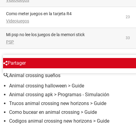
como meter juegos en la tarjeta R4
23
Videojuegos
mi psp no lee los juegos de la memori stick
33
PSP
ALREDEDOR DEL MISMO TEMA
Partager
Animal crossing sueños
Animal crossing halloween
> Guide
Animal crossing apk
> Programas - Simulación
Trucos animal crossing new horizons
> Guide
Como bucear en animal crossing
> Guide
Codigos animal crossing new horizons
> Guide