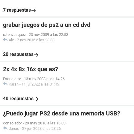
7 respuestas
grabar juegos de ps2 a un cd dvd
ratonvasquez
-
23 nov 2009 a las 22:53
Ale
-
7 nov 2016 a las 23:38
20 respuestas
2x 4x 8x 16x que es?
Esqueletor
-
13 may 2008 a las 14:26
Karen
-
11 jul 2022 a las 01:45
40 respuestas
¿Puedo jugar PS2 desde una memoria USB?
consolador
-
29 may 2010 a las 16:03
dunas
-
27 jun 2023 a las 23:26