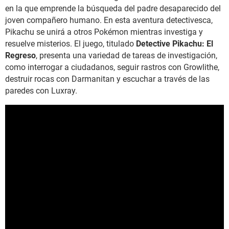
en la que emprende la búsqueda del padre desaparecido del
joven compañero humano. En esta aventura detectivesca,
Pikachu se unirá a otros Pokémon mientras investiga y
resuelve misterios. El juego, titulado
Detective Pikachu: El
Regreso
, presenta una variedad de tareas de investigación,
como interrogar a ciudadanos, seguir rastros con Growlithe,
destruir rocas con Darmanitan y escuchar a través de las
paredes con Luxray.