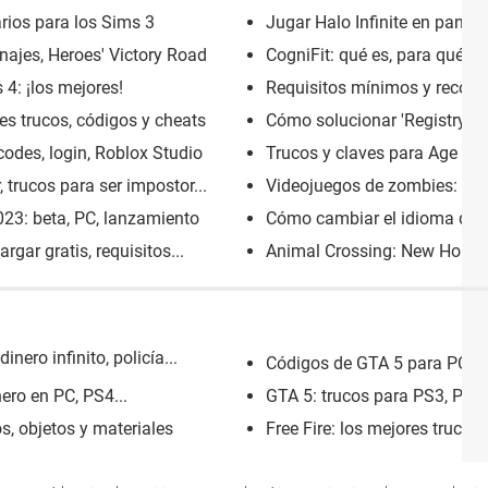
rios para los Sims 3
Jugar Halo Infinite en panta
najes, Heroes' Victory Road
CogniFit: qué es, para qué sir
4: ¡los mejores!
Requisitos mínimos y recome
es trucos, códigos y cheats
Cómo solucionar 'Registry erro
codes, login, Roblox Studio
Trucos y claves para Age of 
trucos para ser impostor...
Videojuegos de zombies: los
023: beta, PC, lanzamiento
Cómo cambiar el idioma de L
rgar gratis, requisitos...
Animal Crossing: New Horizon
nero infinito, policía...
Códigos de GTA 5 para PC: di
ero en PC, PS4...
GTA 5: trucos para PS3, PS4, 
s, objetos y materiales
Free Fire: los mejores trucos