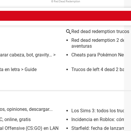
© Red Dead Redemption
EMA
Red dead redemption trucos
Red dead redemption 2 desc
aventuras
arar cabeza, bot, gravity…
>
Cheats para Pokémon Negro 2
ta en letra
> Guide
Trucos de left 4 dead 2 balas 
, opiniones, descargar...
Los Sims 3: todos los trucos 
 online, gratis
Incidencia en Roblox: cómo c
bal Offensive (CS:GO) en LAN
Starfield: fecha de lanzamien