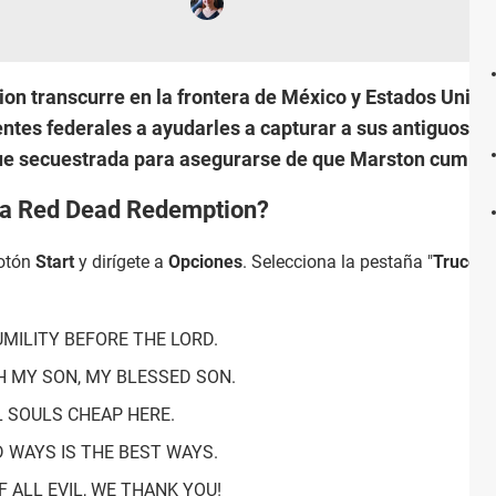
n transcurre en la frontera de México y Estados Unido
entes federales a ayudarles a capturar a sus antiguos 
 fue secuestrada para asegurarse de que Marston cumpli
ara Red Dead Redemption?
botón
Start
y dirígete a
Opciones
. Selecciona la pestaña "
Trucos"
UMILITY BEFORE THE LORD.
OH MY SON, MY BLESSED SON.
L SOULS CHEAP HERE.
D WAYS IS THE BEST WAYS.
F ALL EVIL, WE THANK YOU!