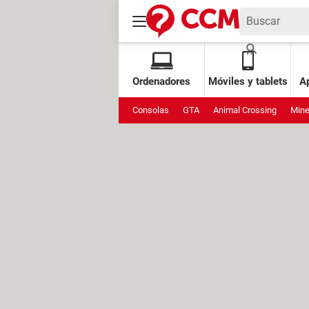
Ordenadores
Móviles y tablets
Ap
Consolas
GTA
Animal Crossing
Mine