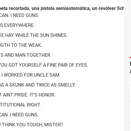
opeta recortada, una pistola semiautomática, un revólver Schofi
ICAN. I NEED GUNS.
IS EVERYWHERE.
KE HAY WHILE THE SUN SHINES.
NGTH TO THE WEAK.
TS AND MAN TOGETHER.
 YOU GOT YOURSELF A FINE PAIR OF EYES.
SH I WORKED FOR UNCLE SAM.
 AS A SKUNK AND TWICE AS SMELLY.
IT AINT PRIDE. IT'S HONOR.
STITUTIONAL RIGHT.
CAN. I NEED GUNS.
U THINK YOU TOUGH, MISTER?