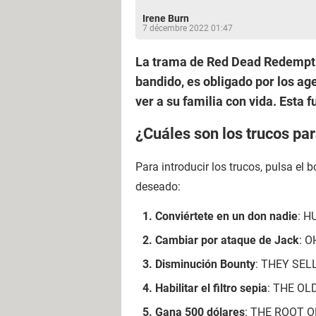
Irene Burn
7 décembre 2022 01:47
La trama de Red Dead Redemptio
bandido, es obligado por los ag
ver a su familia con vida. Esta
¿Cuáles son los trucos p
Para introducir los trucos, pulsa el 
deseado:
Conviértete en un don nadie
: H
Cambiar por ataque de Jack
: 
Disminución Bounty
: THEY SEL
Habilitar el filtro sepia
: THE OL
Gana 500 dólares
: THE ROOT O