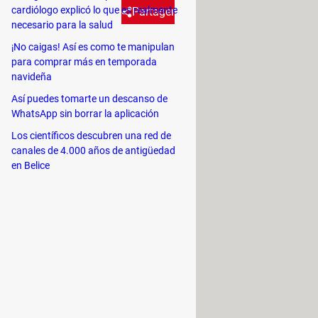
cardiólogo explicó lo que es realmente
Partager
necesario para la salud
¡No caigas! Así es como te manipulan
s. John Marston, un antiguo
para comprar más en temporada
navideña
camaradas a cambio de volver a
Así puedes tomarte un descanso de
era con su misión.
WhatsApp sin borrar la aplicación
Los científicos descubren una red de
canales de 4.000 años de antigüedad
en Belice
.
Finalmente, introduce el truco