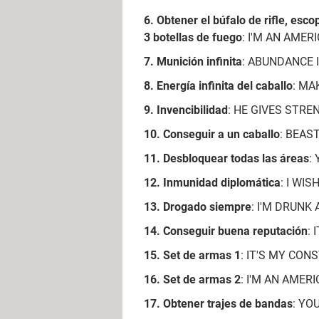
Obtener el búfalo de rifle, esc
3 botellas de fuego
: I'M AN AMER
Munición infinita
: ABUNDANCE 
Energía infinita del caballo
: MA
Invencibilidad
: HE GIVES STRE
Conseguir a un caballo
: BEAS
Desbloquear todas las áreas
:
Inmunidad diplomática
: I WI
Drogado siempre
: I'M DRUNK
Conseguir buena reputación
: 
Set de armas 1
: IT'S MY CON
Set de armas 2
: I'M AN AMERI
Obtener trajes de bandas
: YO