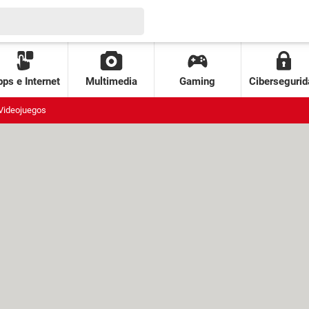
ps e Internet
Multimedia
Gaming
Cibersegurid
Videojuegos