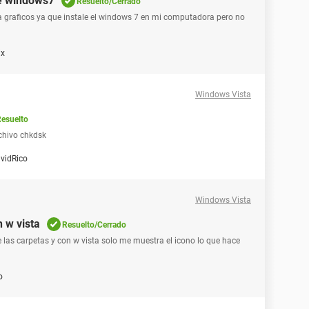
de windows7
Resuelto/Cerrado
 graficos ya que instale el windows 7 en mi computadora pero no
ix
Windows Vista
esuelto
chivo chkdsk
vidRico
Windows Vista
 w vista
Resuelto/Cerrado
 las carpetas y con w vista solo me muestra el icono lo que hace
o