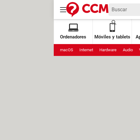
Ordenadores
Móviles y tablets
Ap
macOS
Internet
Hardware
Audio