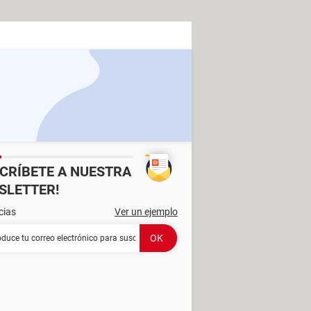
SCRÍBETE A NUESTRA
SLETTER!
cias
Ver un ejemplo