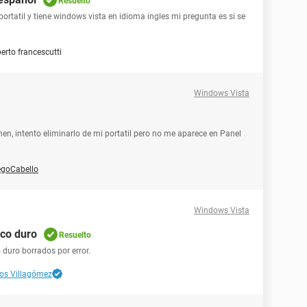
Resuelto
rtatil y tiene windows vista en idioma ingles mi pregunta es si se
erto francescutti
Windows Vista
n, intento eliminarlo de mi portatil pero no me aparece en Panel
egoCabello
Windows Vista
sco duro
Resuelto
duro borrados por error.
los Villagómez