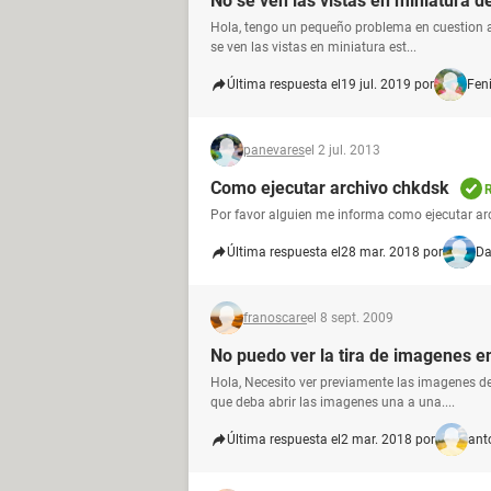
No se ven las vistas en miniatura 
Hola, tengo un pequeño problema en cuestion a
se ven las vistas en miniatura est...
Última respuesta el
19 jul. 2019 por
Fen
panevares
el 2 jul. 2013
Como ejecutar archivo chkdsk
R
Por favor alguien me informa como ejecutar ar
Última respuesta el
28 mar. 2018 por
Da
franoscare
el 8 sept. 2009
No puedo ver la tira de imagenes en
Hola, Necesito ver previamente las imagenes de
que deba abrir las imagenes una a una....
Última respuesta el
2 mar. 2018 por
ant