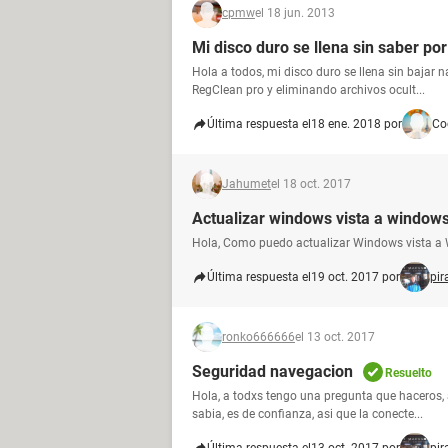
cpmw
el 18 jun. 2013
Mi disco duro se llena sin saber po
Hola a todos, mi disco duro se llena sin bajar 
RegClean pro y eliminando archivos ocult...
Última respuesta el
18 ene. 2018 por
Co
Jahumet
el 18 oct. 2017
Actualizar windows vista a window
Hola, Como puedo actualizar Windows vista a
Última respuesta el
19 oct. 2017 por
pir
ronko666666
el 13 oct. 2017
Seguridad navegacion
Resuelto
Hola, a todxs tengo una pregunta que haceros,
sabia, es de confianza, asi que la conecte...