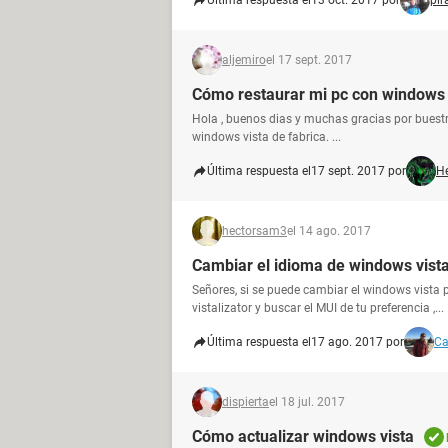
Última respuesta el
13 oct. 2017 por
pir
aljemiro
el 17 sept. 2017
Cómo restaurar mi pc con windows 
Hola , buenos dias y muchas gracias por buest
windows vista de fabrica. ...
Última respuesta el
17 sept. 2017 por
H
hectorsam3
el 14 ago. 2017
Cambiar el idioma de windows vist
Señores, si se puede cambiar el windows vista 
vistalizator y buscar el MUI de tu preferencia ,...
Última respuesta el
17 ago. 2017 por
Ca
dispierta
el 18 jul. 2017
Cómo actualizar windows vista