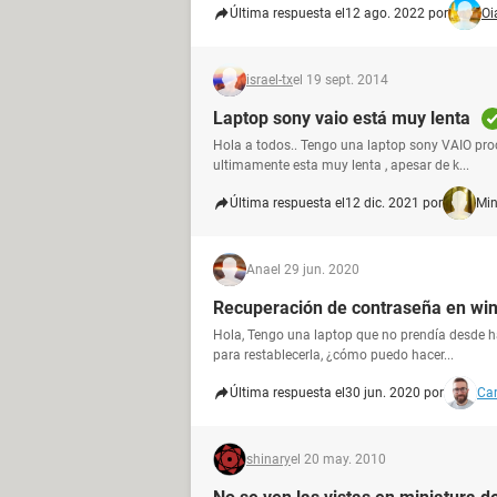
Última respuesta el
12 ago. 2022 por
Oi
israel-tx
el 19 sept. 2014
Laptop sony vaio está muy lenta
Hola a todos.. Tengo una laptop sony VAIO pro
ultimamente esta muy lenta , apesar de k...
Última respuesta el
12 dic. 2021 por
Min
Ana
el 29 jun. 2020
Recuperación de contraseña en win
Hola, Tengo una laptop que no prendía desde ha
para restablecerla, ¿cómo puedo hacer...
Última respuesta el
30 jun. 2020 por
Car
shinary
el 20 may. 2010