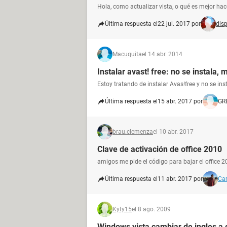
Hola, como actualizar vista, o qué es mejor hac
Última respuesta el
22 jul. 2017 por
disp
Macuquita
el 14 abr. 2014
Instalar avast! free: no se instala, 
Estoy tratando de instalar Avas!free y no se in
Última respuesta el
15 abr. 2017 por
GR
brau.clemenza
el 10 abr. 2017
Clave de activación de office 2010
amigos me pide el código para bajar el office 2
Última respuesta el
11 abr. 2017 por
Car
Kyty15
el 8 ago. 2009
Windows vista cambiar de ingles a