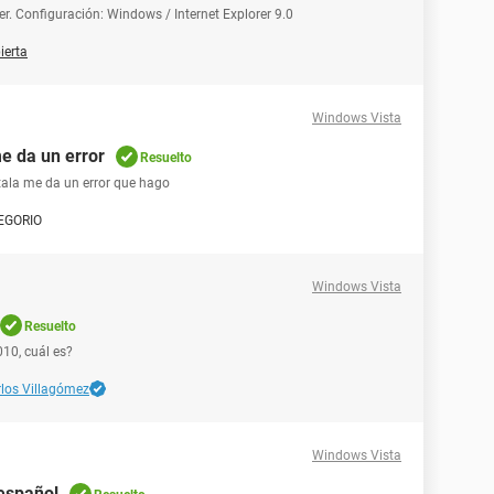
er. Configuración: Windows / Internet Explorer 9.0
ierta
Windows Vista
me da un error
Resuelto
stala me da un error que hago
EGORIO
Windows Vista
Resuelto
010, cuál es?
los Villagómez
Windows Vista
 español