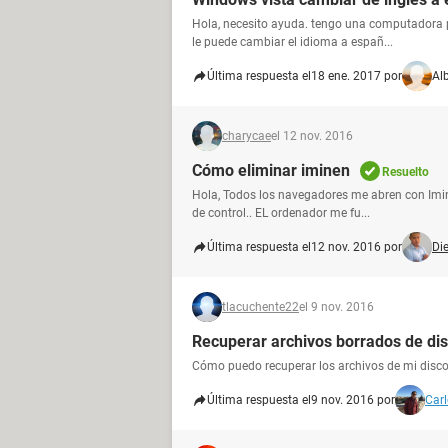
Hola, necesito ayuda. tengo una computadora po
le puede cambiar el idioma a españ...
Última respuesta el
18 ene. 2017 por
Alb
charycae
el 12 nov. 2016
Cómo eliminar iminen
Resuelto
Hola, Todos los navegadores me abren con Imine
de control.. EL ordenador me fu...
Última respuesta el
12 nov. 2016 por
Di
tlacuchente22
el 9 nov. 2016
Recuperar archivos borrados de di
Cómo puedo recuperar los archivos de mi disco 
Última respuesta el
9 nov. 2016 por
Car