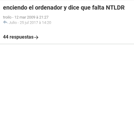
enciendo el ordenador y dice que falta NTLDR
troilo
-
12 mar 2009 à 21:27
Julio
-
25 jul 2017 à 14:20
44 respuestas