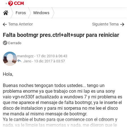
Foros
Windows
Tema Anterior
Siguiente Tema
Falta bootmgr pres.ctrl+alt+supr para reiniciar
Cerrado
mandogzz
- 17 dic 2010 à 06:43
Jano -
13 dic 2017 à 03:57
Hola,
Buenas noches tengoçan todos ustedes... tengo un
problema enorme ya que trabajo con mi lap es una sony
vaio vgn-nr330f actualizado a wundows 7 y mi problema es
que me aparece el mensaje de falta bootmgr, ya le inserte el
disco de instalacion y para mi sorpersa no me lee el disco
me manda al mismo mensaje de bootmgr.
Ya le cambie el buteo para que comience con el cdroom y
nada, ya le limpie las memorias y nada, me dijeron que le