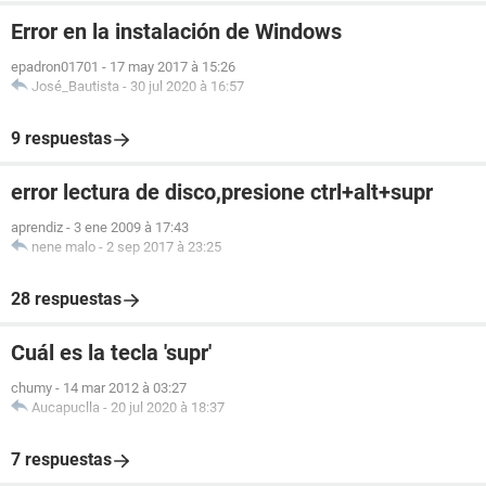
Error en la instalación de Windows
epadron01701
-
17 may 2017 à 15:26
José_Bautista
-
30 jul 2020 à 16:57
9 respuestas
error lectura de disco,presione ctrl+alt+supr
aprendiz
-
3 ene 2009 à 17:43
nene malo
-
2 sep 2017 à 23:25
28 respuestas
Cuál es la tecla 'supr'
chumy
-
14 mar 2012 à 03:27
Aucapuclla
-
20 jul 2020 à 18:37
7 respuestas