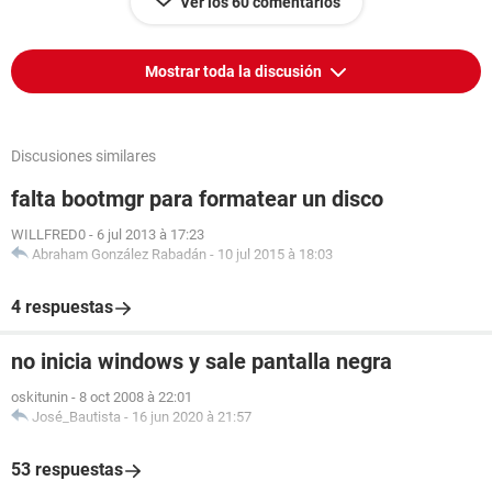
Ver los 60 comentarios
Mostrar toda la discusión
Discusiones similares
falta bootmgr para formatear un disco
WILLFRED0
-
6 jul 2013 à 17:23
Abraham González Rabadán
-
10 jul 2015 à 18:03
4 respuestas
no inicia windows y sale pantalla negra
oskitunin
-
8 oct 2008 à 22:01
José_Bautista
-
16 jun 2020 à 21:57
53 respuestas