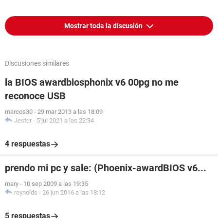
Mostrar toda la discusión
Discusiones similares
la BIOS awardbiosphonix v6 00pg no me
reconoce USB
marcos30
-
29 mar 2013 a las 18:09
Jester
-
5 jul 2021 a las 22:34
4 respuestas
prendo mi pc y sale: (Phoenix-awardBIOS v6...
mary
-
10 sep 2009 a las 19:35
reynolds
-
26 jun 2016 a las 18:12
5 respuestas