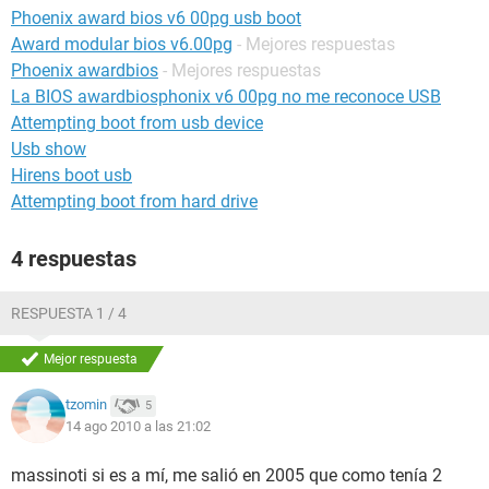
Phoenix award bios v6 00pg usb boot
Award modular bios v6.00pg
- Mejores respuestas
Phoenix awardbios
- Mejores respuestas
La BIOS awardbiosphonix v6 00pg no me reconoce USB
Attempting boot from usb device
Usb show
Hirens boot usb
Attempting boot from hard drive
4 respuestas
RESPUESTA 1 / 4
Mejor respuesta
tzomin
5
14 ago 2010 a las 21:02
massinoti si es a mí, me salió en 2005 que como tenía 2