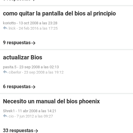
como quitar la pantalla del bios al principio
koriotto
-
13 oct 2008 a las 23:28
lrick
-
24 feb 2016 a las 17:25
9 respuestas
actualizar Bios
pasita.5
-
23 sep 2008 a las 02:13
ciberlor
-
23 sep 2008 a las 19:12
6 respuestas
Necesito un manual del bios phoenix
Shrek1
-
11 abr 2008 a las 14:21
cio
-
7 jun 2012 a las 09:27
33 respuestas