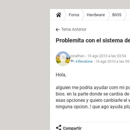
Foros
Hardware
BIOS
Tema Anterior
Problemita con el sistema de
jonathan
- 16 ago 2010 a las 03:54
killeralone
-
16 ago 2010 a las 09
Hola,
alguien me podria ayudar com mi pc
bios. en la parte donde se canbia de
esas opciones y quiero canbiarle el
ninguna opcion..! que ago ayuda pliz
Compartir