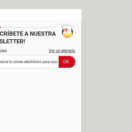
SCRÍBETE A NUESTRA
SLETTER!
cias
Ver un ejemplo