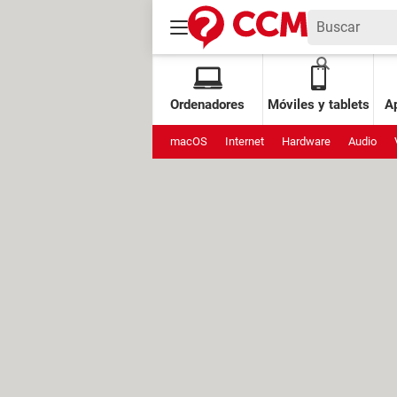
Ordenadores
Móviles y tablets
Ap
macOS
Internet
Hardware
Audio