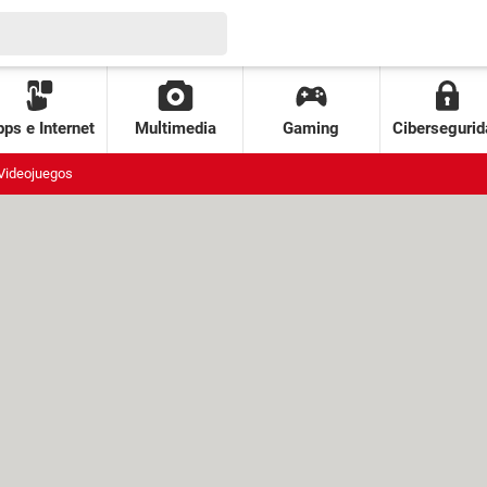
ps e Internet
Multimedia
Gaming
Cibersegurid
Videojuegos