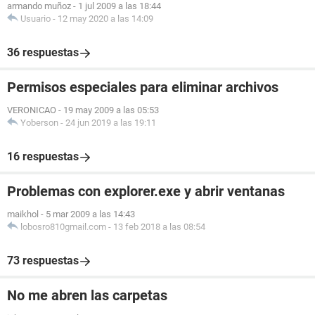
armando muñoz
-
1 jul 2009 a las 18:44
Usuario
-
12 may 2020 a las 14:09
36 respuestas
Permisos especiales para eliminar archivos
VERONICAO
-
19 may 2009 a las 05:53
Yoberson
-
24 jun 2019 a las 19:11
16 respuestas
Problemas con explorer.exe y abrir ventanas
maikhol
-
5 mar 2009 a las 14:43
lobosro810gmail.com
-
13 feb 2018 a las 08:54
73 respuestas
No me abren las carpetas