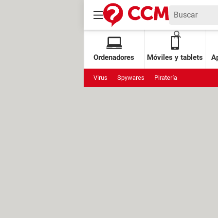
Ordenadores
Móviles y tablets
Ap
Virus
Spywares
Piratería