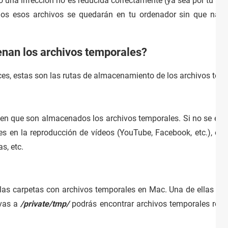
o una infección no es reducida correctamente (ya sea por tu ant
dos esos archivos se quedarán en tu ordenador sin que nadi
enan los archivos temporales?
ices, estas son las rutas de almacenamiento de los archivos tem
 en que son almacenados los archivos temporales. Si no se el
es en la reproducción de vídeos (YouTube, Facebook, etc.), err
s, etc.
 las carpetas con archivos temporales en Mac. Una de ellas es
 vas a
/private/tmp/
podrás encontrar archivos temporales relat