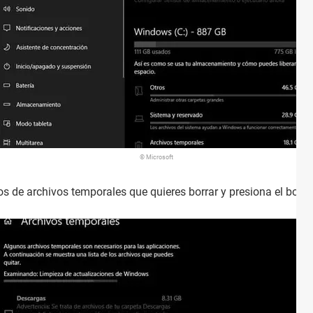
© Microsoft
os de archivos temporales que quieres borrar y presiona el botó