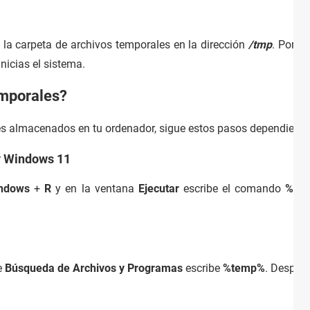
a la carpeta de archivos temporales en la dirección
/tmp
. Por l
icias el sistema.
emporales?
es almacenados en tu ordenador, sigue estos pasos dependiendo
y Windows 11
ndows
+
R
y en la ventana
Ejecutar
escribe el comando
%te
e
Búsqueda de Archivos y Programas
escribe
%temp%
. Después