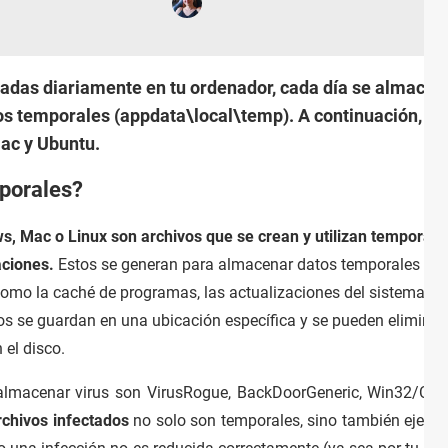
izadas diariamente en tu ordenador, cada día se almace
vos temporales (appdata\local\temp). A continuación, t
ac y Ubuntu.
mporales?
s, Mac o Linux son archivos que se crean y utilizan temporal
caciones.
Estos se generan para almacenar datos temporales que
como la caché de programas, las actualizaciones del sistema y 
os se guardan en una ubicación específica y se pueden eliminar
 el disco.
almacenar virus son VirusRogue, BackDoorGeneric, Win32/Cryp
rchivos infectados
no solo son temporales, sino también ejecut