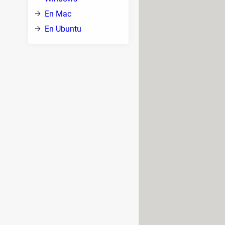
ivirus
En Mac
e sea
En Ubuntu
porales:
iminan periódicamente pueden causar
ores en actualizaciones de Windows,
~/Library/Caches/TemporaryItems/
ivos a la caché o el contenido de la