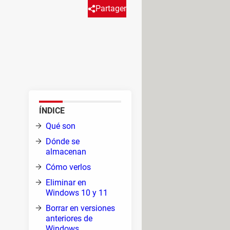
Partager
nan archivos que sólo ocupan
e explicamos qué son y cómo se
ÍNDICE
mente
Qué son
 se
Dónde se
otras
almacenan
 de
Cómo verlos
Eliminar en
Windows 10 y 11
tor y
Borrar en versiones
ables
anteriores de
Windows