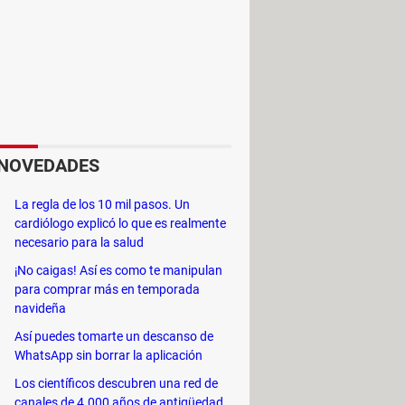
En primer lugar, se puede mencionar
rma individual como seleccionando
ón una
opción para borrar archivos
NOVEDADES
 en la parte derecha en Windows 11.)
La regla de los 10 mil pasos. Un
cardiólogo explicó lo que es realmente
 la unidad principal, normalmente la
necesario para la salud
¡No caigas! Así es como te manipulan
para comprar más en temporada
navideña
Así puedes tomarte un descanso de
WhatsApp sin borrar la aplicación
Los científicos descubren una red de
canales de 4.000 años de antigüedad