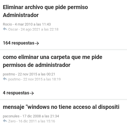
Eliminar archivo que pide permiso
Administrador
Rocio
-
4 mar 2010 a las 11:43
Oscar
-
24 ago 2021 a las 22:18
164 respuestas
como eliminar una carpeta que me pide
permisos de administrador
postmo
-
22 nov 2015 a las 00:21
postmo
-
22 nov 2015 a las 18:19
4 respuestas
mensaje "windows no tiene acceso al dispositi
paconules
-
17 dic 2008 a las 21:34
Zero
-
16 dic 2011 a las 15:16