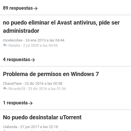
89 respuestas
no puedo eliminar el Avast antivirus, pide ser
administrador
mcelesstee
-
24 ene 2013 a las 04:44
Natalia
-
2 jul 2020 a las 04:54
4 respuestas
Problema de permisos en Windows 7
ChaosFlare
-
23 dic 2016 a las 00:58
Ricardo29
-
23 dic 2016 a las 01:36
1 respuesta
No puedo desinstalar uTorrent
claborda
-
21 jun 2017 a las 22:18