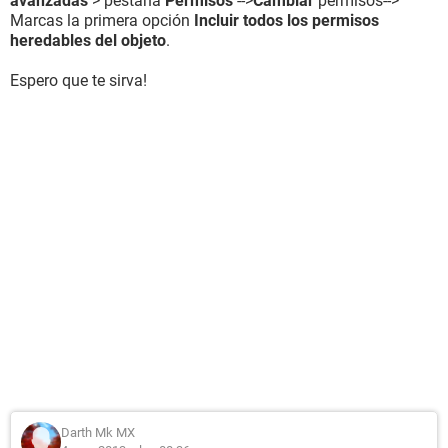
avanzadas
> pestaña
Permisos
-->
Cambiar
permisos-->
Marcas la primera opción
Incluir todos los permisos
heredables del objeto
.
Espero que te sirva!
Darth Mk MX