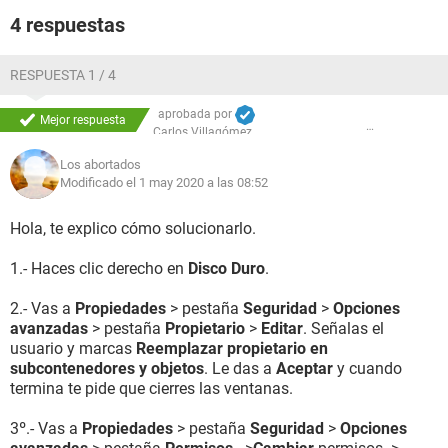
4 respuestas
RESPUESTA 1 / 4
aprobada por
Mejor respuesta
Carlos Villagómez
Los abortados
Modificado el 1 may 2020 a las 08:52
Hola, te explico cómo solucionarlo.
1.- Haces clic derecho en
Disco Duro
.
2.- Vas a
Propiedades
> pestaña
Seguridad
>
Opciones
avanzadas
> pestaña
Propietario
>
Editar
. Señalas el
usuario y marcas
Reemplazar propietario en
subcontenedores y objetos
. Le das a
Aceptar
y cuando
termina te pide que cierres las ventanas.
3º.- Vas a
Propiedades
> pestaña
Seguridad
>
Opciones