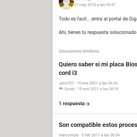
27 may 2010 a las 00:57
Todo es facil... entra al portal de G
Ahi, tienes tu respuesta solucionado 
Discusiones similares
Quiero saber si mi placa Bio
cord i3
Jairo707
-
15 ene 2021 a las 06:24
Guuty
-
15 ene 2021 a las 08:19
1 respuesta
Son compatible estos proce
marcovnzla
-
5 feb 2017 a las 00:54