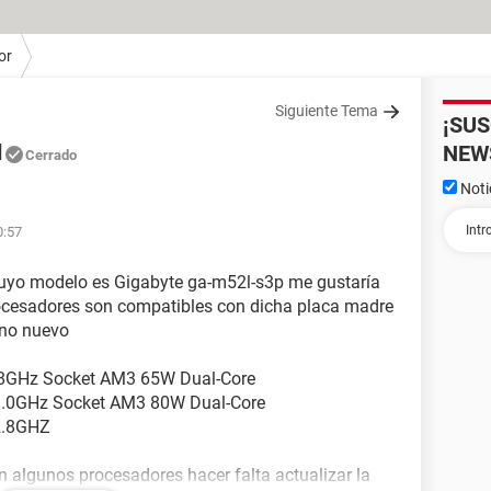
or
Siguiente Tema
¡SU
d
NEW
Cerrado
Noti
0:57
cuyo modelo es Gigabyte ga-m52l-s3p me gustaría
procesadores son compatibles con dicha placa madre
no nuevo
2.8GHz Socket AM3 65W Dual-Core
3.0GHz Socket AM3 80W Dual-Core
2.8GHZ
 algunos procesadores hacer falta actualizar la