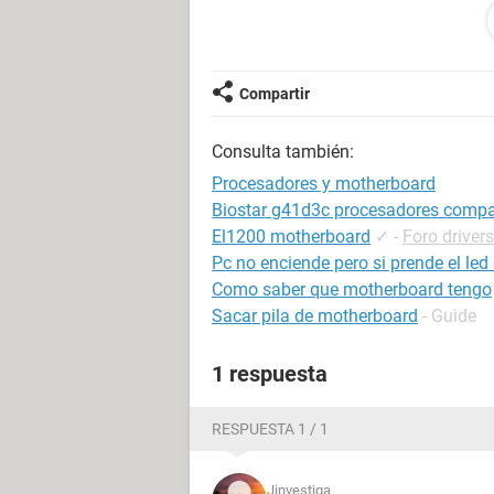
bios por lo que leí en la pagina de 
conocimientos que yo en el tema se
mi bios anterior era BIOS Version :
Compartir
Ahora
Consulta también:
Mensaje de BIOS Award M52L-S3P 
Procesadores y motherboard
Biostar g41d3c procesadores compa
ya se encuentra apta para que corra
El1200 motherboard
✓
-
Foro drivers
falta otra actualización o algo? no
Pc no enciende pero si prende el le
Como saber que motherboard tengo
gracias de antemano
Sacar pila de motherboard
- Guide
1 respuesta
RESPUESTA 1 / 1
Jinvestiga