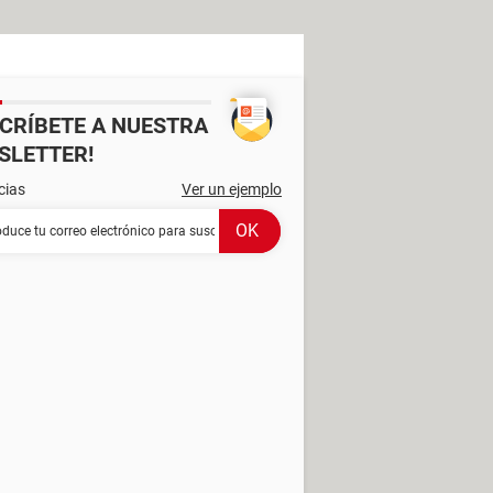
SCRÍBETE A NUESTRA
SLETTER!
cias
Ver un ejemplo