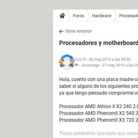
Foros
Hardware
Procesad
Tema Anterior
Procesadores y motherboar
Cruz R
- 26 may 2010 a las 08:50
Jinvestiga -
27 may 2010 a las 0
Hola, cuento con una placa madre 
saber si alguno de los siguientes 
ya que tengo pensado comprarme u
Procesador AMD Athlon II X2 240 
Procesador AMD PhenomII X2 545 
Procesador AMD PhenomII X3 720 
Tengo entendido que para que corran