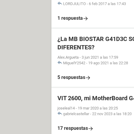
LORDJULITO
-
6 feb 2017 a las 17:43
1 respuesta
¿La MB BIOSTAR G41D3C 
DIFERENTES?
Alex.Argueta
-
3 jun 2021 a las 17:59
MiguelY2542
-
19 ago 2021 a las 22:28
5 respuestas
VIT 2600, mi MotherBoard G
joseleal14
-
19 mar 2020 a las 20:25
gabrielcastellar
-
22 nov 2023 a las 18:20
17 respuestas