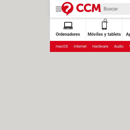
Ordenadores
Móviles y tablets
Ap
macOS
Internet
Hardware
Audio