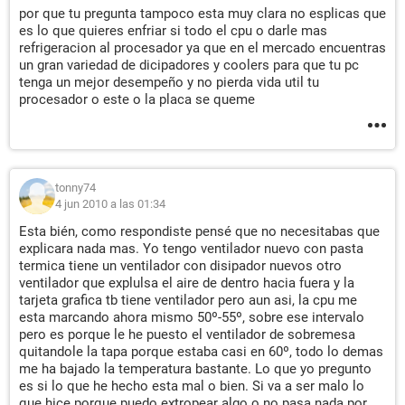
por que tu pregunta tampoco esta muy clara no esplicas que
es lo que quieres enfriar si todo el cpu o darle mas
refrigeracion al procesador ya que en el mercado encuentras
un gran variedad de dicipadores y coolers para que tu pc
tenga un mejor desempeño y no pierda vida util tu
procesador o este o la placa se queme
tonny74
4 jun 2010 a las 01:34
Esta bién, como respondiste pensé que no necesitabas que
explicara nada mas. Yo tengo ventilador nuevo con pasta
termica tiene un ventilador con disipador nuevos otro
ventilador que explulsa el aire de dentro hacia fuera y la
tarjeta grafica tb tiene ventilador pero aun asi, la cpu me
esta marcando ahora mismo 50º-55º, sobre ese intervalo
pero es porque le he puesto el ventilador de sobremesa
quitandole la tapa porque estaba casi en 60º, todo lo demas
me ha bajado la temperatura bastante. Lo que yo pregunto
es si lo que he hecho esta mal o bien. Si va a ser malo lo
que hice porque puedo extropear algo o no pasa nada por