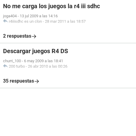
No me carga los juegos la r4 iii sdhc
joga404
-
13 jul 2009 a las 14:16
r4iiisdhc es un clon
-
28 mar 2011 a las 18:57
2 respuestas
Descargar juegos R4 DS
churri_100
-
6 may 2009 a las 18:41
200 turbo
-
26 abr 2010 a las 00:26
35 respuestas