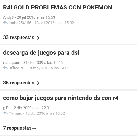
R4i GOLD PROBLEMAS CON POKEMON
Andy8
-
20 jul 2010 a las 15:53
isabe254156
-
18 oct 2016 a las 15:32
33 respuestas
descarga de juegos para dsi
rianagone
-
31 dic 2009 a las 12:46
Júliaa! :D
-
19 may 2011 a las 14:32
36 respuestas
como bajar juegos para nintendo ds con r4
giRL
-
2 dic 2009 a las 22:01
Ykmarq
-
18 dic 2016 a las 16:32
7 respuestas