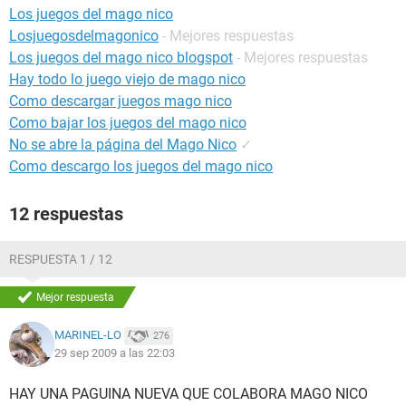
Los juegos del mago nico
Losjuegosdelmagonico
- Mejores respuestas
Los juegos del mago nico blogspot
- Mejores respuestas
Hay todo lo juego viejo de mago nico
Como descargar juegos mago nico
Como bajar los juegos del mago nico
No se abre la página del Mago Nico
✓
Como descargo los juegos del mago nico
12 respuestas
RESPUESTA 1 / 12
Mejor respuesta
MARINEL-LO
276
29 sep 2009 a las 22:03
HAY UNA PAGUINA NUEVA QUE COLABORA MAGO NICO