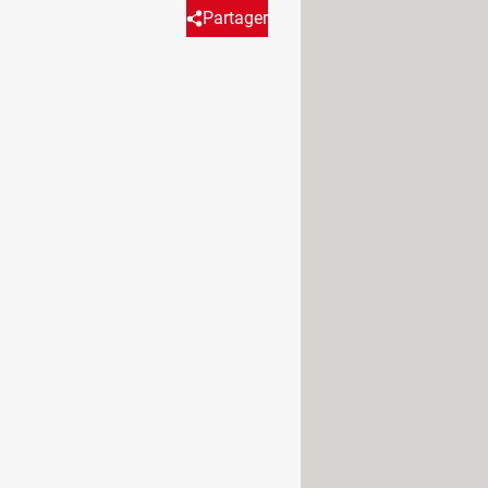
Partager
da a un magnífico videojuego.
ar. Para sacar al creador de
 Actualmente, existen muchos
nformática. Así puedes crear desde
tu propio videojuego, sigue leyendo
igo) y sus buenos resultados.
 su propio videojuego. Este
las mejores opciones para quienes