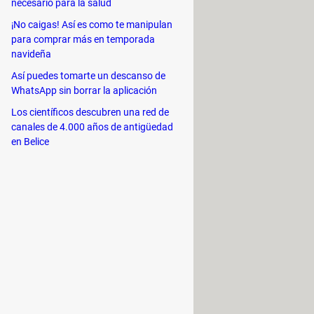
necesario para la salud
¡No caigas! Así es como te manipulan
para comprar más en temporada
navideña
Así puedes tomarte un descanso de
WhatsApp sin borrar la aplicación
crear videojuegos con nivel
Los científicos descubren una red de
canales de 4.000 años de antigüedad
nivel de sofisticación que algunos
en Belice
ar provecho a las novedades de la
a este programa necesitarás
guías
 rindas: este es el programa que ha