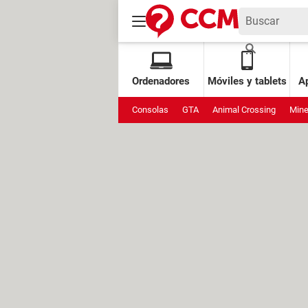
Ordenadores
Móviles y tablets
Ap
Consolas
GTA
Animal Crossing
Mine