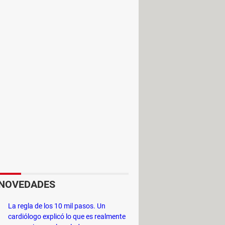
NOVEDADES
La regla de los 10 mil pasos. Un
 de usar. Una de las características
cardiólogo explicó lo que es realmente
 8 bits hasta puzzles, por lo que