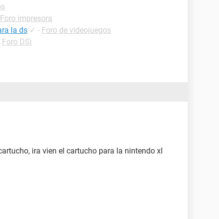
os
Foro impresora
ra la ds
✓
-
Foro de videojuegos
-
Foro DSi
artucho, ira vien el cartucho para la nintendo xl