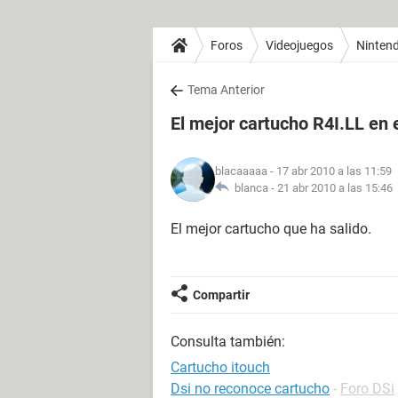
Foros
Videojuegos
Nintend
Tema Anterior
El mejor cartucho R4I.LL en
blacaaaaa
- 17 abr 2010 a las 11:59
blanca -
21 abr 2010 a las 15:46
El mejor cartucho que ha salido.
Compartir
Consulta también:
Cartucho itouch
Dsi no reconoce cartucho
-
Foro DSi