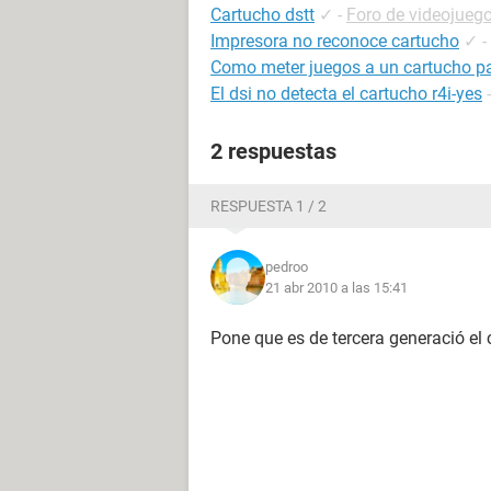
Cartucho dstt
✓
-
Foro de videojueg
Impresora no reconoce cartucho
✓
-
Como meter juegos a un cartucho pa
El dsi no detecta el cartucho r4i-yes
2 respuestas
RESPUESTA 1 / 2
pedroo
21 abr 2010 a las 15:41
Pone que es de tercera generació el c