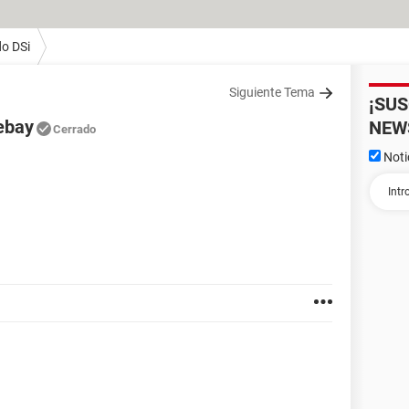
o DSi
Siguiente Tema
¡SU
 ebay
NEW
Cerrado
Noti