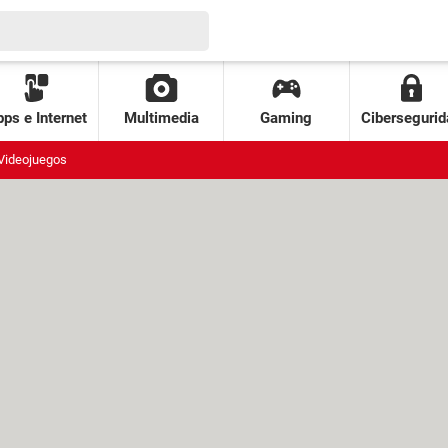
ps e Internet
Multimedia
Gaming
Cibersegurid
Videojuegos