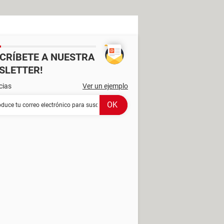
SCRÍBETE A NUESTRA
SLETTER!
cias
Ver un ejemplo