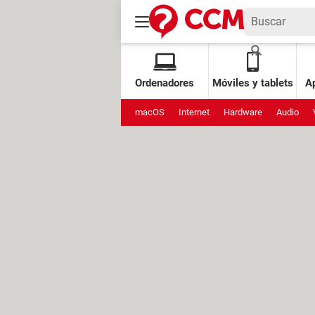
Ordenadores
Móviles y tablets
Ap
macOS
Internet
Hardware
Audio