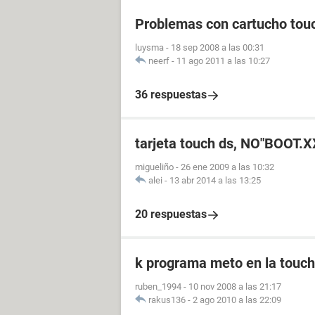
Problemas con cartucho tou
luysma
-
18 sep 2008 a las 00:31
neerf
-
11 ago 2011 a las 10:27
36 respuestas
tarjeta touch ds, NO"BOOT.
migueliño
-
26 ene 2009 a las 10:32
alei
-
13 abr 2014 a las 13:25
20 respuestas
k programa meto en la touch 
ruben_1994
-
10 nov 2008 a las 21:17
rakus136
-
2 ago 2010 a las 22:09