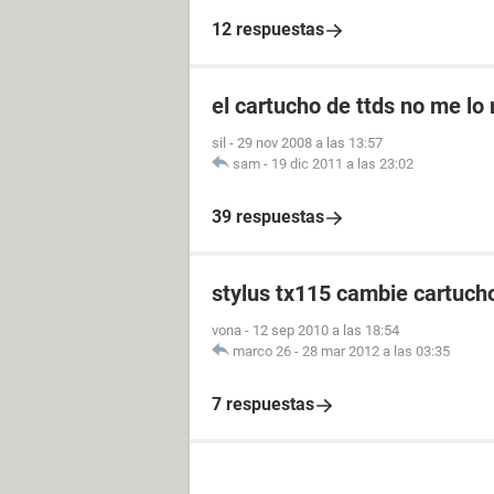
12 respuestas
el cartucho de ttds no me lo
sil
-
29 nov 2008 a las 13:57
sam
-
19 dic 2011 a las 23:02
39 respuestas
stylus tx115 cambie cartuch
vona
-
12 sep 2010 a las 18:54
marco 26
-
28 mar 2012 a las 03:35
7 respuestas